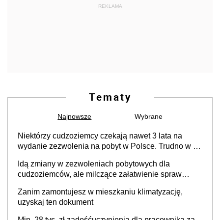
REKLAMA
Tematy
Najnowsze
Wybrane
Niektórzy cudzoziemcy czekają nawet 3 lata na
wydanie zezwolenia na pobyt w Polsce. Trudno w to
uwierzyć, ale ogromne opóźnienia z kartami pobytu
Idą zmiany w zezwoleniach pobytowych dla
to realny problem
cudzoziemców, ale milczące załatwienie spraw
przewidziano tylko dla wybranych
Zanim zamontujesz w mieszkaniu klimatyzację,
uzyskaj ten dokument
Min. 28 tys. zł zadośćuczynienia dla pracownika za