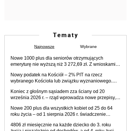
Tematy
Najnowsze
Wybrane
Nowe 1000 plus dla seniorów otrzymujących
emeryturę nie wyższą niż 3 272,69 zł. Z wnioskami
należy się pospieszyć, bo spóźnialscy świadczenia
Nowy podatek na Kościół – 2% PIT na rzecz
nie otrzymają
wybranego Kościoła lub związku wyznaniowego.
Premier potwierdza prace nad zmianami w systemie
Koniec z głośnym sąsiadem zza ściany od 20
finansowania
września 2026 r. – rząd wprowadza nowe przepisy,
które poprawią komfort życia mieszkańców
Nowe 200 plus dla wszystkich kobiet od 25 do 64
roku życia – od 1 sierpnia 2026 r. świadczenie
przysługuje w ramach nowego programu rządowego
4806 zł miesięcznie na każde dziecko do 3. roku
życia i niezależnie od dochodów, a od 4. roku życia