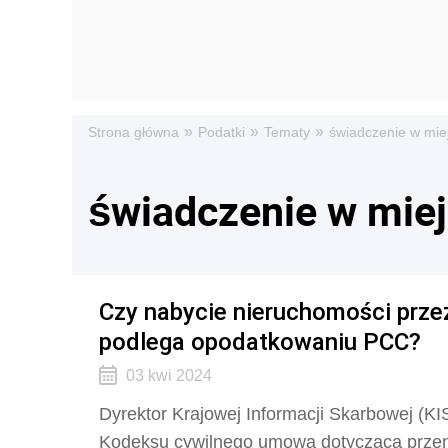
»
»
»
Strona główna
Podatki
Tematy
świadczenie w miej
świadczenie w miej
Czy nabycie nieruchomości prze
podlega opodatkowaniu PCC?
03 kwi 2024
Dyrektor Krajowej Informacji Skarbowej (KIS
Kodeksu cywilnego
umowa dotycząca przeni