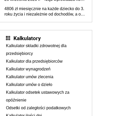
przepisy, które poprawią komfort życia
4806 zł miesięcznie na każde dziecko do 3.
mieszkańców
roku życia i niezależnie od dochodów, a od
4. roku życia 800 plus – nowe świadczenie
ma odwrócić trend spadku liczby urodzeń w
Polsce
Kalkulatory
Kalkulator składki zdrowotnej dla
przedsiębiorcy
Kalkulator dla przedsiębiorców
Kalkulator wynagrodzeń
Kalkulator umów zlecenia
Kalkulator umów o dzieło
Kalkulator odsetek ustawowych za
opóźnienie
Odsetki od zaległości podatkowych
Kalkulator ilości dni