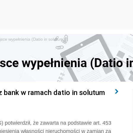
sce wypełnienia (Datio in solutum)
sce wypełnienia (Datio i
z bank w ramach datio in solutum
) potwierdził, że z
awarta na podstawie
art. 453
esienia własności nieruchomości w zamian za