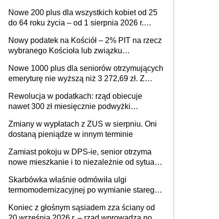
ważnym wniosku dla matek i ojców
Nowe 200 plus dla wszystkich kobiet od 25
do 64 roku życia – od 1 sierpnia 2026 r.
świadczenie przysługuje w ramach nowego
Nowy podatek na Kościół – 2% PIT na rzecz
programu rządowego
wybranego Kościoła lub związku
wyznaniowego. Premier potwierdza prace
Nowe 1000 plus dla seniorów otrzymujących
nad zmianami w systemie finansowania
emeryturę nie wyższą niż 3 272,69 zł. Z
wnioskami należy się pospieszyć, bo
Rewolucja w podatkach: rząd obiecuje
spóźnialscy świadczenia nie otrzymają
nawet 300 zł miesięcznie podwyżki
każdemu jeszcze przed wyborami
Zmiany w wypłatach z ZUS w sierpniu. Oni
dostaną pieniądze w innym terminie
Zamiast pokoju w DPS-ie, senior otrzyma
nowe mieszkanie i to niezależnie od sytuacji
materialnej – rząd ogłasza nowy program
Skarbówka właśnie odmówiła ulgi
wsparcia dla osób po 60 roku życia
termomodernizacyjnej po wymianie starego
pieca. Uwaga, decyduje ważny szczegół!
Koniec z głośnym sąsiadem zza ściany od
20 września 2026 r. – rząd wprowadza nowe