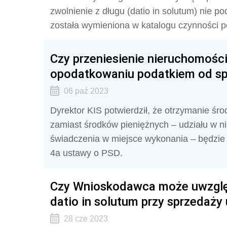
zwolnienie z długu (datio in solutum) nie 
została wymieniona w katalogu czynności 
Czy przeniesienie nieruchomoś
opodatkowaniu podatkiem od sp
06 paź 2023
Dyrektor KIS potwierdził, że
otrzymanie śro
zamiast środków pieniężnych – udziału w n
świadczenia w miejsce wykonania – będzie 
4a ustawy o PSD.
Czy Wnioskodawca może uwzglę
datio in solutum przy sprzedaży
28 cze 2023