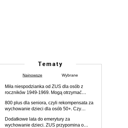
Tematy
Najnowsze
Wybrane
Miła niespodzianka od ZUS dla osób z
roczników 1949-1969. Mogą otrzymać
specjalną emeryturę
800 plus dla seniora, czyli rekompensata za
wychowanie dzieci dla osób 50+. Czy
dodatek dla seniorów za rodzicielstwo
Dodatkowe lata do emerytury za
wejdzie w życie?
wychowanie dzieci. ZUS przypomina o