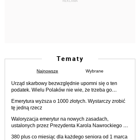
REKLAMA
Tematy
Najnowsze
Wybrane
Urząd skarbowy bezwzględnie upomni się o ten
podatek. Wielu Polaków nie wie, że trzeba go
zapłacić. Zaleganie fiskusowi oznacza kary
Emerytura wyższa o 1000 złotych. Wystarczy zrobić
tę jedną rzecz
Waloryzacja emerytur na nowych zasadach,
ustalonych przez Prezydenta Karola Nawrockiego –
już nie tylko procentowa, ale również kwotowa
380 plus co miesiąc dla każdego seniora od 1 marca
podwyżka świadczeń?