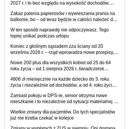
2027 r. i to bez względu na wysokość dochodów.
Sprawdź, czy musisz złożyć wniosek do ZUS, aby
Zakaz palenia papierosów i wywieszania prania na
otrzymać świadczenie
balkonie, bo – od teraz będzie w całości należeć do
nieruchomości wspólnej, a właścicielowi mieszkania
W ten sposób naprawdę nie odpoczywasz. Tego
przysługiwać będzie wyłącznie służebność? Nowy
lepiej unikać podczas urlopu
projekt rządowy
Koniec z głośnym sąsiadem zza ściany od 20
września 2026 r. – rząd wprowadza nowe przepisy,
które poprawią komfort życia mieszkańców
Nowe 200 plus dla wszystkich kobiet od 25 do 64
roku życia – od 1 sierpnia 2026 r. świadczenie
przysługuje w ramach nowego programu rządowego
4806 zł miesięcznie na każde dziecko do 3. roku
życia i niezależnie od dochodów, a od 4. roku życia
800 plus – nowe świadczenie ma odwrócić trend
Zamiast pokoju w DPS-ie, senior otrzyma nowe
spadku liczby urodzeń w Polsce
mieszkanie i to niezależnie od sytuacji materialnej –
rząd ogłasza nowy program wsparcia dla osób po 60
Wielkie zmiany dla pacjentów. Do tych specjalistów
roku życia
już nie trzeba czekać w kolejce
Zmiany w wypłatach z ZUS w sierpniu. Oni dostaną