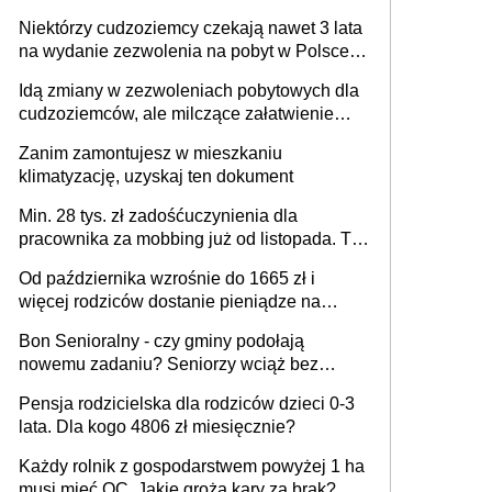
słuchowego i skutera inwalidzkiego?
Niektórzy cudzoziemcy czekają nawet 3 lata
na wydanie zezwolenia na pobyt w Polsce.
Trudno w to uwierzyć, ale ogromne
Idą zmiany w zezwoleniach pobytowych dla
opóźnienia z kartami pobytu to realny
cudzoziemców, ale milczące załatwienie
problem
spraw przewidziano tylko dla wybranych
Zanim zamontujesz w mieszkaniu
klimatyzację, uzyskaj ten dokument
Min. 28 tys. zł zadośćuczynienia dla
pracownika za mobbing już od listopada. To
także nieuzasadniona krytyka i izolowanie z
Od października wzrośnie do 1665 zł i
zespołu
więcej rodziców dostanie pieniądze na
dziecko
Bon Senioralny - czy gminy podołają
nowemu zadaniu? Seniorzy wciąż bez
pomocy
Pensja rodzicielska dla rodziców dzieci 0-3
lata. Dla kogo 4806 zł miesięcznie?
Każdy rolnik z gospodarstwem powyżej 1 ha
musi mieć OC. Jakie grożą kary za brak?