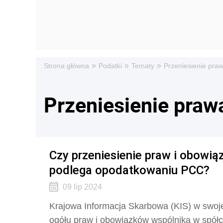
»
»
»
Strona główna
Podatki
Tematy
Przeniesienie pra
Przeniesienie praw
Czy przeniesienie praw i obowią
podlega opodatkowaniu PCC?
09 lip 2024
Krajowa Informacja Skarbowa (KIS) w swojej
ogółu praw i obowiązków wspólnika w spół