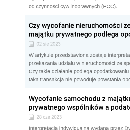
od czynności cywilnoprawnych (PCC).
Czy wycofanie nieruchomości ze s
majątku prywatnego podlega o
02 sie 2023
W artykule przedstawiona zostaje interpret
przekazania udziału w nieruchomości ze sp
Czy takie działanie podlega opodatkowani
taka transakcja nie powoduje powstania o
Wycofanie samochodu z majątku 
prywatnego wspólników a podat
28 cze 2023
Interpretacja indywidualna wydana przez Dy