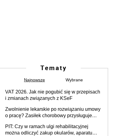
Tematy
Najnowsze
Wybrane
VAT 2026. Jak nie pogubić się w przepisach
i zmianach związanych z KSeF
Zwolnienie lekarskie po rozwiązaniu umowy
o pracę? Zasiłek chorobowy przysługuje
tylko w przypadku zachorowania w ciągu 14
PIT: Czy w ramach ulgi rehabilitacyjnej
dni od ustania stosunku pracy
można odliczyć zakup okularów, aparatu