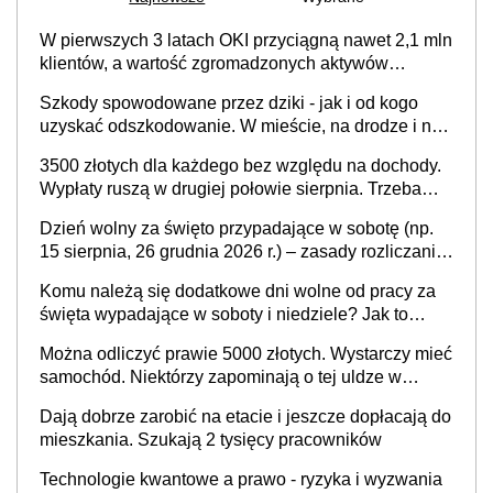
W pierwszych 3 latach OKI przyciągną nawet 2,1 mln
klientów, a wartość zgromadzonych aktywów
przekroczy 100 mld zł
Szkody spowodowane przez dziki - jak i od kogo
uzyskać odszkodowanie. W mieście, na drodze i na
terenach rolniczych
3500 złotych dla każdego bez względu na dochody.
Wypłaty ruszą w drugiej połowie sierpnia. Trzeba
jednak złożyć wniosek
Dzień wolny za święto przypadające w sobotę (np.
15 sierpnia, 26 grudnia 2026 r.) – zasady rozliczania
czasu pracy, obowiązki pracodawcy (sektor prywatny
Komu należą się dodatkowe dni wolne od pracy za
i administracja publiczna), najczęstsze pytania
święta wypadające w soboty i niedziele? Jak to
wygląda w 2026 roku?
Można odliczyć prawie 5000 złotych. Wystarczy mieć
samochód. Niektórzy zapominają o tej uldze w
rozliczeniach ze skarbówką
Dają dobrze zarobić na etacie i jeszcze dopłacają do
mieszkania. Szukają 2 tysięcy pracowników
Technologie kwantowe a prawo - ryzyka i wyzwania