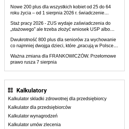
Nowe 200 plus dla wszystkich kobiet od 25 do 64
roku życia – od 1 sierpnia 2026 r. świadczenie
przysługuje w ramach nowego programu rządowego
Staż pracy 2026 - ZUS wydaje zaświadczenia do
„stażowego” ale trzeba złożyć wniosek USP albo
US-7 (za okresy sprzed 1999 roku). Jak odebrać
Dwukrotność 800 plus dla seniorów za wychowanie
zaświadczenie z ZUS?
co najmniej dwojga dzieci, które „pracują w Polsce i
zasilają budżet państwa poprzez płacenie
Ważna zmiana dla FRANKOWICZÓW. Przełomowe
podatków? Zapadła decyzja Sejmu
prawo rusza 7 sierpnia
Kalkulatory
Kalkulator składki zdrowotnej dla przedsiębiorcy
Kalkulator dla przedsiębiorców
Kalkulator wynagrodzeń
Kalkulator umów zlecenia