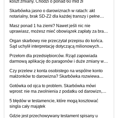
koszt zmiany. Chodzi o ponad 60 mld zł
Skarbówka jasno o darowiznach w ratach: akt
notarialny, brak SD-Z2 dla każdej transzy i pełne
zwolnienie podatkowe
Masz ponad 1 ha ziemi? Nawet jeśli nic nie
uprawiasz, możesz mieć obowiązek zapłaty za brak
OC
Organ skarbowy nie przeczytał przepisu do końca.
Sąd uchylił interpretację dotyczącą milionowych
przychodów
Przełom dla przedsiębiorców. Rząd zapowiada
darmową aplikację do paragonów i duże zmiany w
podatkach
Czy przelew z konta osobistego na wspólne konto
małżonków to darowizna? Skarbówka rozwiewa
wątpliwości
Gotówka od ojca to problem. Skarbówka mówi
wprost: nie ma zwolnienia z podatku od darowizn,
nawet gdy pieniądze wpłyną na konto
5 błędów w testamencie, które mogą kosztować
obdarowanego
singla cały majątek
Gdzie jest przechowywany testament spisany u