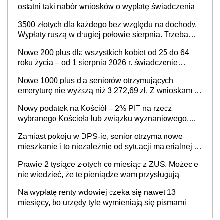
ostatni taki nabór wniosków o wypłatę świadczenia
3500 złotych dla każdego bez względu na dochody.
Wypłaty ruszą w drugiej połowie sierpnia. Trzeba
jednak złożyć wniosek
Nowe 200 plus dla wszystkich kobiet od 25 do 64
roku życia – od 1 sierpnia 2026 r. świadczenie
przysługuje w ramach nowego programu rządowego
Nowe 1000 plus dla seniorów otrzymujących
emeryturę nie wyższą niż 3 272,69 zł. Z wnioskami
należy się pospieszyć, bo spóźnialscy świadczenia
Nowy podatek na Kościół – 2% PIT na rzecz
nie otrzymają
wybranego Kościoła lub związku wyznaniowego.
Premier potwierdza prace nad zmianami w systemie
Zamiast pokoju w DPS-ie, senior otrzyma nowe
finansowania
mieszkanie i to niezależnie od sytuacji materialnej –
rząd ogłasza nowy program wsparcia dla osób po 60
Prawie 2 tysiące złotych co miesiąc z ZUS. Możecie
roku życia
nie wiedzieć, że te pieniądze wam przysługują
Na wypłatę renty wdowiej czeka się nawet 13
miesięcy, bo urzędy tyle wymieniają się pismami