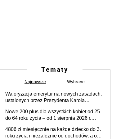
Tematy
Najnowsze
Wybrane
Waloryzacja emerytur na nowych zasadach,
ustalonych przez Prezydenta Karola
Nawrockiego – już nie tylko procentowa, ale
Nowe 200 plus dla wszystkich kobiet od 25
również kwotowa podwyżka świadczeń?
do 64 roku życia – od 1 sierpnia 2026 r.
świadczenie przysługuje w ramach nowego
4806 zł miesięcznie na każde dziecko do 3.
programu rządowego
roku życia i niezależnie od dochodów, a od