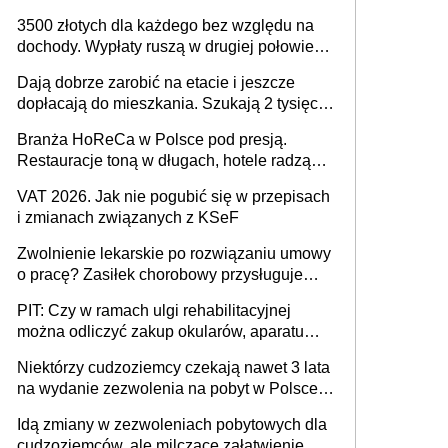
4. roku życia 800 plus – nowe świadczenie
3500 złotych dla każdego bez względu na
ma odwrócić trend spadku liczby urodzeń w
dochody. Wypłaty ruszą w drugiej połowie
Polsce
sierpnia. Trzeba jednak złożyć wniosek
Dają dobrze zarobić na etacie i jeszcze
dopłacają do mieszkania. Szukają 2 tysięcy
pracowników
Branża HoReCa w Polsce pod presją.
Restauracje toną w długach, hotele radzą
sobie lepiej [GOŚĆ INFOR.PL]
VAT 2026. Jak nie pogubić się w przepisach
i zmianach związanych z KSeF
Zwolnienie lekarskie po rozwiązaniu umowy
o pracę? Zasiłek chorobowy przysługuje
tylko w przypadku zachorowania w ciągu 14
PIT: Czy w ramach ulgi rehabilitacyjnej
dni od ustania stosunku pracy
można odliczyć zakup okularów, aparatu
słuchowego i skutera inwalidzkiego?
Niektórzy cudzoziemcy czekają nawet 3 lata
na wydanie zezwolenia na pobyt w Polsce.
Trudno w to uwierzyć, ale ogromne
Idą zmiany w zezwoleniach pobytowych dla
opóźnienia z kartami pobytu to realny
cudzoziemców, ale milczące załatwienie