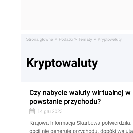
»
»
»
Strona główna
Podatki
Tematy
Kryptowaluty
Kryptowaluty
Czy nabycie waluty wirtualnej 
powstanie przychodu?
14 gru 2023
Krajowa Informacja Skarbowa potwierdziła,
opcji nie generuje przychodu, dopóki waluta 