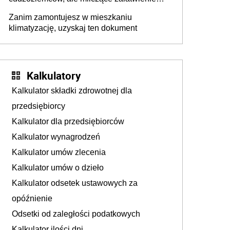
problem
spraw przewidziano tylko dla wybranych
Zanim zamontujesz w mieszkaniu
klimatyzację, uzyskaj ten dokument
Kalkulatory
Kalkulator składki zdrowotnej dla
przedsiębiorcy
Kalkulator dla przedsiębiorców
Kalkulator wynagrodzeń
Kalkulator umów zlecenia
Kalkulator umów o dzieło
Kalkulator odsetek ustawowych za
opóźnienie
Odsetki od zaległości podatkowych
Kalkulator ilości dni