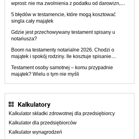
wprost: nie ma zwolnienia z podatku od darowizn,
nawet gdy pieniądze wpłyną na konto
5 błędów w testamencie, które mogą kosztować
obdarowanego
singla cały majątek
Gdzie jest przechowywany testament spisany u
notariusza?
Boom na testamenty notarialne 2026. Chodzi o
majątek i spokój rodziny. Ile kosztuje spisanie
testamentu u notariusza w 2026 roku?
Testament osoby samotnej – komu przypadnie
majątek? Wielu o tym nie myśli
Kalkulatory
Kalkulator składki zdrowotnej dla przedsiębiorcy
Kalkulator dla przedsiębiorców
Kalkulator wynagrodzeń