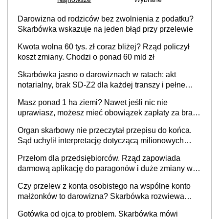
Darowizna od rodziców bez zwolnienia z podatku?
Skarbówka wskazuje na jeden błąd przy przelewie
Kwota wolna 60 tys. zł coraz bliżej? Rząd policzył
koszt zmiany. Chodzi o ponad 60 mld zł
Skarbówka jasno o darowiznach w ratach: akt
notarialny, brak SD-Z2 dla każdej transzy i pełne
zwolnienie podatkowe
Masz ponad 1 ha ziemi? Nawet jeśli nic nie
uprawiasz, możesz mieć obowiązek zapłaty za brak
OC
Organ skarbowy nie przeczytał przepisu do końca.
Sąd uchylił interpretację dotyczącą milionowych
przychodów
Przełom dla przedsiębiorców. Rząd zapowiada
darmową aplikację do paragonów i duże zmiany w
podatkach
Czy przelew z konta osobistego na wspólne konto
małżonków to darowizna? Skarbówka rozwiewa
wątpliwości
Gotówka od ojca to problem. Skarbówka mówi