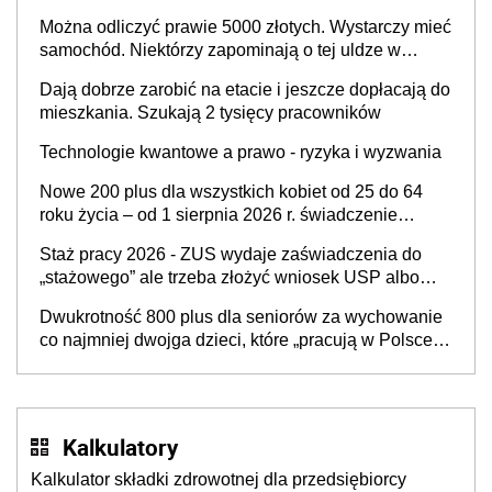
wygląda w 2026 roku?
Można odliczyć prawie 5000 złotych. Wystarczy mieć
samochód. Niektórzy zapominają o tej uldze w
rozliczeniach ze skarbówką
Dają dobrze zarobić na etacie i jeszcze dopłacają do
mieszkania. Szukają 2 tysięcy pracowników
Technologie kwantowe a prawo - ryzyka i wyzwania
Nowe 200 plus dla wszystkich kobiet od 25 do 64
roku życia – od 1 sierpnia 2026 r. świadczenie
przysługuje w ramach nowego programu rządowego
Staż pracy 2026 - ZUS wydaje zaświadczenia do
„stażowego” ale trzeba złożyć wniosek USP albo
US-7 (za okresy sprzed 1999 roku). Jak odebrać
Dwukrotność 800 plus dla seniorów za wychowanie
zaświadczenie z ZUS?
co najmniej dwojga dzieci, które „pracują w Polsce i
zasilają budżet państwa poprzez płacenie
podatków? Zapadła decyzja Sejmu
Kalkulatory
Kalkulator składki zdrowotnej dla przedsiębiorcy