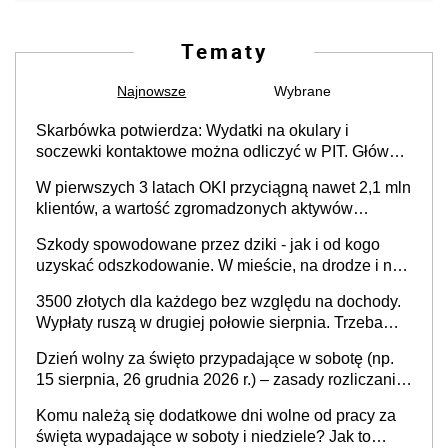
Tematy
Najnowsze
Wybrane
Skarbówka potwierdza: Wydatki na okulary i
soczewki kontaktowe można odliczyć w PIT. Główny
warunek - orzeczenie o niepełnosprawności.
W pierwszych 3 latach OKI przyciągną nawet 2,1 mln
Częściowe dofinansowanie (np. z zfśs) pomniejsza
klientów, a wartość zgromadzonych aktywów
odliczenie
przekroczy 100 mld zł
Szkody spowodowane przez dziki - jak i od kogo
uzyskać odszkodowanie. W mieście, na drodze i na
terenach rolniczych
3500 złotych dla każdego bez względu na dochody.
Wypłaty ruszą w drugiej połowie sierpnia. Trzeba
jednak złożyć wniosek
Dzień wolny za święto przypadające w sobotę (np.
15 sierpnia, 26 grudnia 2026 r.) – zasady rozliczania
czasu pracy, obowiązki pracodawcy (sektor prywatny
Komu należą się dodatkowe dni wolne od pracy za
i administracja publiczna), najczęstsze pytania
święta wypadające w soboty i niedziele? Jak to