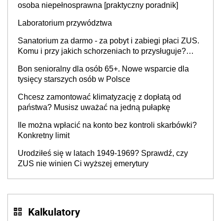
osoba niepełnosprawna [praktyczny poradnik]
Laboratorium przywództwa
Sanatorium za darmo - za pobyt i zabiegi płaci ZUS.
Komu i przy jakich schorzeniach to przysługuje?
Lista ośrodków i rodzaje zabiegów w 2026 r. Jak
Bon senioralny dla osób 65+. Nowe wsparcie dla
uzyskać skierowanie?
tysięcy starszych osób w Polsce
Chcesz zamontować klimatyzację z dopłatą od
państwa? Musisz uważać na jedną pułapkę
Ile można wpłacić na konto bez kontroli skarbówki?
Konkretny limit
Urodziłeś się w latach 1949-1969? Sprawdź, czy
ZUS nie winien Ci wyższej emerytury
Kalkulatory