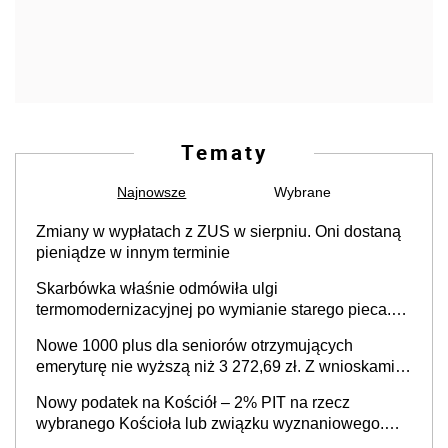
Tematy
Najnowsze
Wybrane
Zmiany w wypłatach z ZUS w sierpniu. Oni dostaną
pieniądze w innym terminie
Skarbówka właśnie odmówiła ulgi
termomodernizacyjnej po wymianie starego pieca.
Uwaga, decyduje ważny szczegół!
Nowe 1000 plus dla seniorów otrzymujących
emeryturę nie wyższą niż 3 272,69 zł. Z wnioskami
należy się pospieszyć, bo spóźnialscy świadczenia
Nowy podatek na Kościół – 2% PIT na rzecz
nie otrzymają
wybranego Kościoła lub związku wyznaniowego.
Premier potwierdza prace nad zmianami w systemie