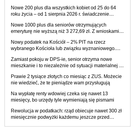
jednak złożyć wniosek
Nowe 200 plus dla wszystkich kobiet od 25 do 64
roku życia – od 1 sierpnia 2026 r. świadczenie
przysługuje w ramach nowego programu rządowego
Nowe 1000 plus dla seniorów otrzymujących
emeryturę nie wyższą niż 3 272,69 zł. Z wnioskami
należy się pospieszyć, bo spóźnialscy świadczenia
Nowy podatek na Kościół – 2% PIT na rzecz
nie otrzymają
wybranego Kościoła lub związku wyznaniowego.
Premier potwierdza prace nad zmianami w systemie
Zamiast pokoju w DPS-ie, senior otrzyma nowe
finansowania
mieszkanie i to niezależnie od sytuacji materialnej –
rząd ogłasza nowy program wsparcia dla osób po 60
Prawie 2 tysiące złotych co miesiąc z ZUS. Możecie
roku życia
nie wiedzieć, że te pieniądze wam przysługują
Na wypłatę renty wdowiej czeka się nawet 13
miesięcy, bo urzędy tyle wymieniają się pismami
Rewolucja w podatkach: rząd obiecuje nawet 300 zł
miesięcznie podwyżki każdemu jeszcze przed
wyborami