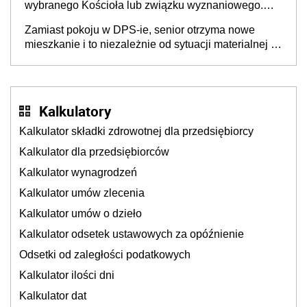
wybranego Kościoła lub związku wyznaniowego.
Premier potwierdza prace nad zmianami w systemie
Zamiast pokoju w DPS-ie, senior otrzyma nowe
finansowania
mieszkanie i to niezależnie od sytuacji materialnej –
rząd ogłasza nowy program wsparcia dla osób po 60
roku życia
Kalkulatory
Kalkulator składki zdrowotnej dla przedsiębiorcy
Kalkulator dla przedsiębiorców
Kalkulator wynagrodzeń
Kalkulator umów zlecenia
Kalkulator umów o dzieło
Kalkulator odsetek ustawowych za opóźnienie
Odsetki od zaległości podatkowych
Kalkulator ilości dni
Kalkulator dat