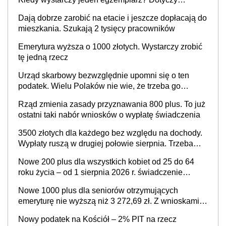
każdego
Dają dobrze zarobić na etacie i jeszcze dopłacają do
mieszkania. Szukają 2 tysięcy pracowników
Emerytura wyższa o 1000 złotych. Wystarczy zrobić
tę jedną rzecz
Urząd skarbowy bezwzględnie upomni się o ten
podatek. Wielu Polaków nie wie, że trzeba go
zapłacić. Zaleganie fiskusowi oznacza kary
Rząd zmienia zasady przyznawania 800 plus. To już
ostatni taki nabór wniosków o wypłatę świadczenia
3500 złotych dla każdego bez względu na dochody.
Wypłaty ruszą w drugiej połowie sierpnia. Trzeba
jednak złożyć wniosek
Nowe 200 plus dla wszystkich kobiet od 25 do 64
roku życia – od 1 sierpnia 2026 r. świadczenie
przysługuje w ramach nowego programu rządowego
Nowe 1000 plus dla seniorów otrzymujących
emeryturę nie wyższą niż 3 272,69 zł. Z wnioskami
należy się pospieszyć, bo spóźnialscy świadczenia
Nowy podatek na Kościół – 2% PIT na rzecz
nie otrzymają