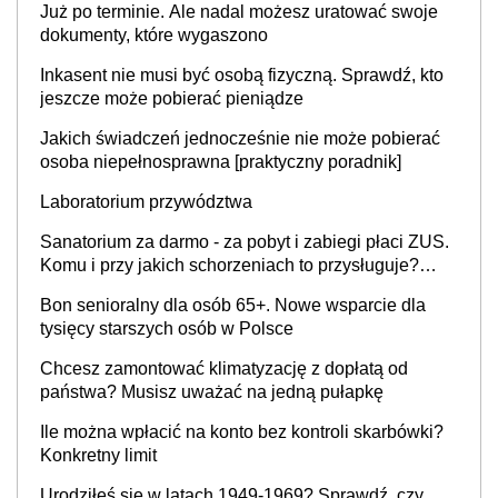
Już po terminie. Ale nadal możesz uratować swoje
dokumenty, które wygaszono
Inkasent nie musi być osobą fizyczną. Sprawdź, kto
jeszcze może pobierać pieniądze
Jakich świadczeń jednocześnie nie może pobierać
osoba niepełnosprawna [praktyczny poradnik]
Laboratorium przywództwa
Sanatorium za darmo - za pobyt i zabiegi płaci ZUS.
Komu i przy jakich schorzeniach to przysługuje?
Lista ośrodków i rodzaje zabiegów w 2026 r. Jak
Bon senioralny dla osób 65+. Nowe wsparcie dla
uzyskać skierowanie?
tysięcy starszych osób w Polsce
Chcesz zamontować klimatyzację z dopłatą od
państwa? Musisz uważać na jedną pułapkę
Ile można wpłacić na konto bez kontroli skarbówki?
Konkretny limit
Urodziłeś się w latach 1949-1969? Sprawdź, czy