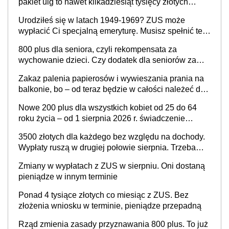
pakiet ulg to nawet kilkadziesiąt tysięcy złotych
rocznie. Sprawdź, jak odebrać pieniądze
Urodziłeś się w latach 1949-1969? ZUS może
wypłacić Ci specjalną emeryturę. Musisz spełnić te
warunki
800 plus dla seniora, czyli rekompensata za
wychowanie dzieci. Czy dodatek dla seniorów za
rodzicielstwo wejdzie w życie?
Zakaz palenia papierosów i wywieszania prania na
balkonie, bo – od teraz będzie w całości należeć do
nieruchomości wspólnej, a właścicielowi mieszkania
Nowe 200 plus dla wszystkich kobiet od 25 do 64
przysługiwać będzie wyłącznie służebność? Nowy
roku życia – od 1 sierpnia 2026 r. świadczenie
projekt rządowy
przysługuje w ramach nowego programu rządowego
3500 złotych dla każdego bez względu na dochody.
Wypłaty ruszą w drugiej połowie sierpnia. Trzeba
jednak złożyć wniosek
Zmiany w wypłatach z ZUS w sierpniu. Oni dostaną
pieniądze w innym terminie
Ponad 4 tysiące złotych co miesiąc z ZUS. Bez
złożenia wniosku w terminie, pieniądze przepadną
Rząd zmienia zasady przyznawania 800 plus. To już