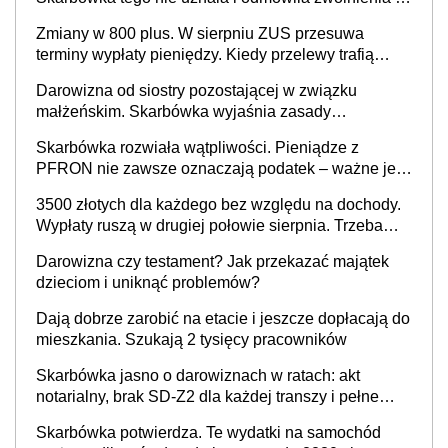
podatku
Zmiany w 800 plus. W sierpniu ZUS przesuwa
terminy wypłaty pieniędzy. Kiedy przelewy trafią
teraz do rodziców?
Darowizna od siostry pozostającej w związku
małżeńskim. Skarbówka wyjaśnia zasady
podatkowe
Skarbówka rozwiała wątpliwości. Pieniądze z
PFRON nie zawsze oznaczają podatek – ważne jest
jedno rozliczenie
3500 złotych dla każdego bez względu na dochody.
Wypłaty ruszą w drugiej połowie sierpnia. Trzeba
jednak złożyć wniosek
Darowizna czy testament? Jak przekazać majątek
dzieciom i uniknąć problemów?
Dają dobrze zarobić na etacie i jeszcze dopłacają do
mieszkania. Szukają 2 tysięcy pracowników
Skarbówka jasno o darowiznach w ratach: akt
notarialny, brak SD-Z2 dla każdej transzy i pełne
zwolnienie podatkowe
Skarbówka potwierdza. Te wydatki na samochód