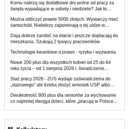
Komu należą się dodatkowe dni wolne od pracy za
i administracja publiczna), najczęstsze pytania
święta wypadające w soboty i niedziele? Jak to
wygląda w 2026 roku?
Można odliczyć prawie 5000 złotych. Wystarczy mieć
samochód. Niektórzy zapominają o tej uldze w
rozliczeniach ze skarbówką
Dają dobrze zarobić na etacie i jeszcze dopłacają do
mieszkania. Szukają 2 tysięcy pracowników
Technologie kwantowe a prawo - ryzyka i wyzwania
Nowe 200 plus dla wszystkich kobiet od 25 do 64
roku życia – od 1 sierpnia 2026 r. świadczenie
przysługuje w ramach nowego programu rządowego
Staż pracy 2026 - ZUS wydaje zaświadczenia do
„stażowego” ale trzeba złożyć wniosek USP albo
US-7 (za okresy sprzed 1999 roku). Jak odebrać
Dwukrotność 800 plus dla seniorów za wychowanie
zaświadczenie z ZUS?
co najmniej dwojga dzieci, które „pracują w Polsce i
zasilają budżet państwa poprzez płacenie
podatków? Zapadła decyzja Sejmu