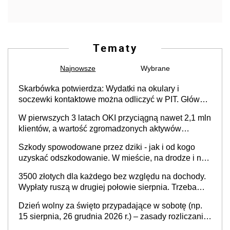
Tematy
Najnowsze
Wybrane
Skarbówka potwierdza: Wydatki na okulary i
soczewki kontaktowe można odliczyć w PIT. Główny
warunek - orzeczenie o niepełnosprawności.
W pierwszych 3 latach OKI przyciągną nawet 2,1 mln
Częściowe dofinansowanie (np. z zfśs) pomniejsza
klientów, a wartość zgromadzonych aktywów
odliczenie
przekroczy 100 mld zł
Szkody spowodowane przez dziki - jak i od kogo
uzyskać odszkodowanie. W mieście, na drodze i na
terenach rolniczych
3500 złotych dla każdego bez względu na dochody.
Wypłaty ruszą w drugiej połowie sierpnia. Trzeba
jednak złożyć wniosek
Dzień wolny za święto przypadające w sobotę (np.
15 sierpnia, 26 grudnia 2026 r.) – zasady rozliczania
czasu pracy, obowiązki pracodawcy (sektor prywatny