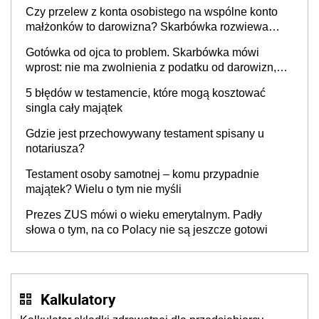
podatkach
Czy przelew z konta osobistego na wspólne konto
małżonków to darowizna? Skarbówka rozwiewa
wątpliwości
Gotówka od ojca to problem. Skarbówka mówi
wprost: nie ma zwolnienia z podatku od darowizn,
nawet gdy pieniądze wpłyną na konto
5 błędów w testamencie, które mogą kosztować
obdarowanego
singla cały majątek
Gdzie jest przechowywany testament spisany u
notariusza?
Testament osoby samotnej – komu przypadnie
majątek? Wielu o tym nie myśli
Prezes ZUS mówi o wieku emerytalnym. Padły
słowa o tym, na co Polacy nie są jeszcze gotowi
Kalkulatory