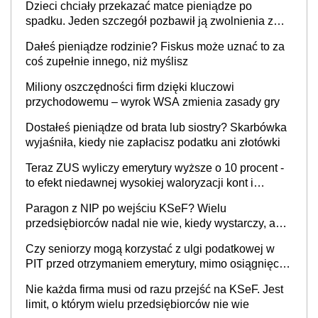
Dzieci chciały przekazać matce pieniądze po
spadku. Jeden szczegół pozbawił ją zwolnienia z
podatku
Dałeś pieniądze rodzinie? Fiskus może uznać to za
coś zupełnie innego, niż myślisz
Miliony oszczędności firm dzięki kluczowi
przychodowemu – wyrok WSA zmienia zasady gry
Dostałeś pieniądze od brata lub siostry? Skarbówka
wyjaśniła, kiedy nie zapłacisz podatku ani złotówki
Teraz ZUS wyliczy emerytury wyższe o 10 procent -
to efekt niedawnej wysokiej waloryzacji kont i
subkont emerytalnych
Paragon z NIP po wejściu KSeF? Wielu
przedsiębiorców nadal nie wie, kiedy wystarczy, a
kiedy trzeba wystawić e-fakturę
Czy seniorzy mogą korzystać z ulgi podatkowej w
PIT przed otrzymaniem emerytury, mimo osiągnięcia
wieku emerytalnego?
Nie każda firma musi od razu przejść na KSeF. Jest
limit, o którym wielu przedsiębiorców nie wie