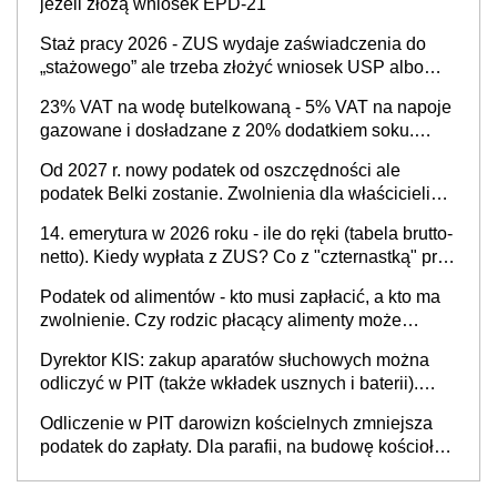
jeżeli złożą wniosek EPD-21
Staż pracy 2026 - ZUS wydaje zaświadczenia do
„stażowego” ale trzeba złożyć wniosek USP albo
US-7 (za okresy sprzed 1999 roku). Jak odebrać
23% VAT na wodę butelkowaną - 5% VAT na napoje
zaświadczenie z ZUS?
gazowane i dosładzane z 20% dodatkiem soku.
Dlaczego polski system podatkowy dyskryminuje
Od 2027 r. nowy podatek od oszczędności ale
wodę a nie niezdrowe napoje?
podatek Belki zostanie. Zwolnienia dla właścicieli
kont OKI do 25 tys. zł lub do 100 tys. zł - w
14. emerytura w 2026 roku - ile do ręki (tabela brutto-
zależności od rodzaju aktywów (lokaty, obligacje, czy
netto). Kiedy wypłata z ZUS? Co z "czternastką" przy
akcje, fundusze inwestycyjne)
rencie wdowiej i rencie rodzinnej?
Podatek od alimentów - kto musi zapłacić, a kto ma
zwolnienie. Czy rodzic płacący alimenty może
odliczyć ulgę na dziecko?
Dyrektor KIS: zakup aparatów słuchowych można
odliczyć w PIT (także wkładek usznych i baterii).
Podstawowy warunek - orzeczona
Odliczenie w PIT darowizn kościelnych zmniejsza
niepełnosprawność
podatek do zapłaty. Dla parafii, na budowę kościoła,
cele charytatywne, dla mediów promujących kult
religijny