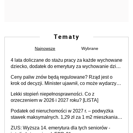
Tematy
Najnowsze
Wybrane
4 lata doliczane do stażu pracy za każde wychowane
dziecko, dodatek do emerytury za wychowanie dzieci
i świadczenie także dla rodziców trójki dzieci. Znamy
Ceny paliw znów będą regulowane? Rząd jest o
stanowisko sejmowej komisji
krok od decyzji. Minister ujawnił, co może wydarzyć
się już w przyszłym tygodniu
Lekki stopień niepełnosprawności. Co z
orzeczeniem w 2026 i 2027 roku? [LISTA]
Podatek od nieruchomości w 2027 r. – podwyżka
stawek maksymalnych. 1,29 zł za 1 m2 mieszkania,
36,49 zł za 1 m2 budynków i lokali związanych z
ZUS: Wyższa 14. emerytura dla tych seniorów -
prowadzeniem działalności gospodarczej