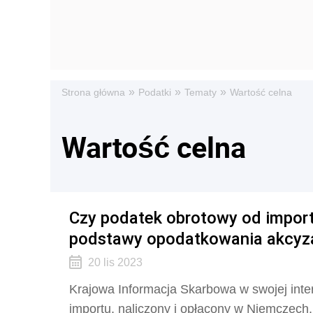
»
»
»
Strona główna
Podatki
Tematy
Wartość celna
Wartość celna
Czy podatek obrotowy od import
podstawy opodatkowania akcyz
20 lis 2023
Krajowa Informacja Skarbowa w swojej inter
importu, naliczony i opłacony w Niemczech