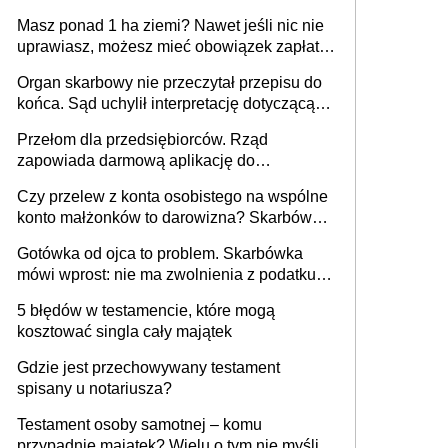
i pełne zwolnienie podatkowe
Masz ponad 1 ha ziemi? Nawet jeśli nic nie
uprawiasz, możesz mieć obowiązek zapłaty
za brak OC
Organ skarbowy nie przeczytał przepisu do
końca. Sąd uchylił interpretację dotyczącą
milionowych przychodów
Przełom dla przedsiębiorców. Rząd
zapowiada darmową aplikację do
paragonów i duże zmiany w podatkach
Czy przelew z konta osobistego na wspólne
konto małżonków to darowizna? Skarbówka
rozwiewa wątpliwości
Gotówka od ojca to problem. Skarbówka
mówi wprost: nie ma zwolnienia z podatku
od darowizn, nawet gdy pieniądze wpłyną
5 błędów w testamencie, które mogą
na konto obdarowanego
kosztować singla cały majątek
Gdzie jest przechowywany testament
spisany u notariusza?
Testament osoby samotnej – komu
przypadnie majątek? Wielu o tym nie myśli