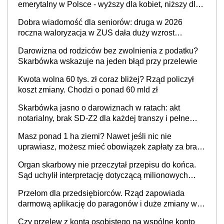
emerytalny w Polsce - wyższy dla kobiet, niższy dla
mężczyzn?
Dobra wiadomość dla seniorów: druga w 2026
roczna waloryzacja w ZUS dała duży wzrost
emerytur
Darowizna od rodziców bez zwolnienia z podatku?
Skarbówka wskazuje na jeden błąd przy przelewie
Kwota wolna 60 tys. zł coraz bliżej? Rząd policzył
koszt zmiany. Chodzi o ponad 60 mld zł
Skarbówka jasno o darowiznach w ratach: akt
notarialny, brak SD-Z2 dla każdej transzy i pełne
zwolnienie podatkowe
Masz ponad 1 ha ziemi? Nawet jeśli nic nie
uprawiasz, możesz mieć obowiązek zapłaty za brak
OC
Organ skarbowy nie przeczytał przepisu do końca.
Sąd uchylił interpretację dotyczącą milionowych
przychodów
Przełom dla przedsiębiorców. Rząd zapowiada
darmową aplikację do paragonów i duże zmiany w
podatkach
Czy przelew z konta osobistego na wspólne konto