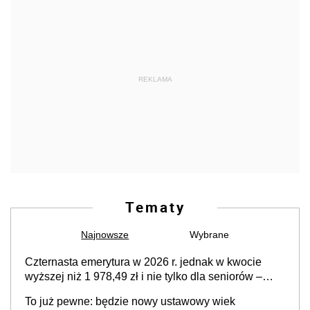
REKLAMA
Tematy
Najnowsze
Wybrane
Czternasta emerytura w 2026 r. jednak w kwocie
wyższej niż 1 978,49 zł i nie tylko dla seniorów –
zapadła decyzja rządu w sprawie terminu, a co z
To już pewne: będzie nowy ustawowy wiek
kwotą świadczenia?