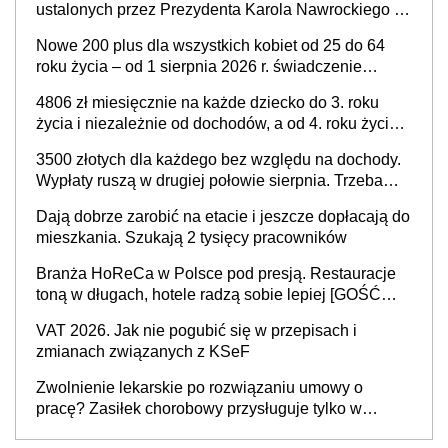
ustalonych przez Prezydenta Karola Nawrockiego –
już nie tylko procentowa, ale również kwotowa
Nowe 200 plus dla wszystkich kobiet od 25 do 64
podwyżka świadczeń?
roku życia – od 1 sierpnia 2026 r. świadczenie
przysługuje w ramach nowego programu rządowego
4806 zł miesięcznie na każde dziecko do 3. roku
życia i niezależnie od dochodów, a od 4. roku życia
800 plus – nowe świadczenie ma odwrócić trend
3500 złotych dla każdego bez względu na dochody.
spadku liczby urodzeń w Polsce
Wypłaty ruszą w drugiej połowie sierpnia. Trzeba
jednak złożyć wniosek
Dają dobrze zarobić na etacie i jeszcze dopłacają do
mieszkania. Szukają 2 tysięcy pracowników
Branża HoReCa w Polsce pod presją. Restauracje
toną w długach, hotele radzą sobie lepiej [GOŚĆ
INFOR.PL]
VAT 2026. Jak nie pogubić się w przepisach i
zmianach związanych z KSeF
Zwolnienie lekarskie po rozwiązaniu umowy o
pracę? Zasiłek chorobowy przysługuje tylko w
przypadku zachorowania w ciągu 14 dni od ustania