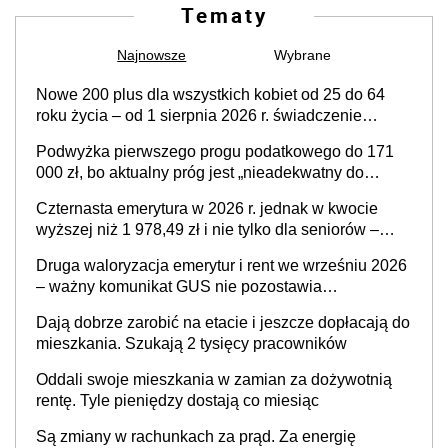
Tematy
Najnowsze
Wybrane
Nowe 200 plus dla wszystkich kobiet od 25 do 64
roku życia – od 1 sierpnia 2026 r. świadczenie
przysługuje w ramach nowego programu rządowego
Podwyżka pierwszego progu podatkowego do 171
000 zł, bo aktualny próg jest „nieadekwatny do
kosztów życia obywateli” – zapadła decyzja Sejmu
Czternasta emerytura w 2026 r. jednak w kwocie
wyższej niż 1 978,49 zł i nie tylko dla seniorów –
zapadła decyzja rządu w sprawie terminu, a co z
Druga waloryzacja emerytur i rent we wrześniu 2026
kwotą świadczenia?
– ważny komunikat GUS nie pozostawia
wątpliwości. Seniorzy mogą liczyć na kolejną
Dają dobrze zarobić na etacie i jeszcze dopłacają do
podwyżkę świadczeń?
mieszkania. Szukają 2 tysięcy pracowników
Oddali swoje mieszkania w zamian za dożywotnią
rentę. Tyle pieniędzy dostają co miesiąc
Są zmiany w rachunkach za prąd. Za energię