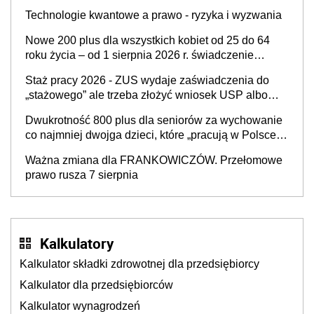
Technologie kwantowe a prawo - ryzyka i wyzwania
Nowe 200 plus dla wszystkich kobiet od 25 do 64
roku życia – od 1 sierpnia 2026 r. świadczenie
przysługuje w ramach nowego programu rządowego
Staż pracy 2026 - ZUS wydaje zaświadczenia do
„stażowego” ale trzeba złożyć wniosek USP albo
US-7 (za okresy sprzed 1999 roku). Jak odebrać
Dwukrotność 800 plus dla seniorów za wychowanie
zaświadczenie z ZUS?
co najmniej dwojga dzieci, które „pracują w Polsce i
zasilają budżet państwa poprzez płacenie
Ważna zmiana dla FRANKOWICZÓW. Przełomowe
podatków? Zapadła decyzja Sejmu
prawo rusza 7 sierpnia
Kalkulatory
Kalkulator składki zdrowotnej dla przedsiębiorcy
Kalkulator dla przedsiębiorców
Kalkulator wynagrodzeń