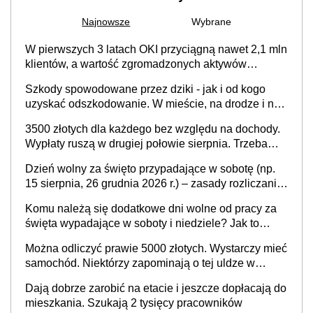
Najnowsze
Wybrane
W pierwszych 3 latach OKI przyciągną nawet 2,1 mln
klientów, a wartość zgromadzonych aktywów
przekroczy 100 mld zł
Szkody spowodowane przez dziki - jak i od kogo
uzyskać odszkodowanie. W mieście, na drodze i na
terenach rolniczych
3500 złotych dla każdego bez względu na dochody.
Wypłaty ruszą w drugiej połowie sierpnia. Trzeba
jednak złożyć wniosek
Dzień wolny za święto przypadające w sobotę (np.
15 sierpnia, 26 grudnia 2026 r.) – zasady rozliczania
czasu pracy, obowiązki pracodawcy (sektor prywatny
Komu należą się dodatkowe dni wolne od pracy za
i administracja publiczna), najczęstsze pytania
święta wypadające w soboty i niedziele? Jak to
wygląda w 2026 roku?
Można odliczyć prawie 5000 złotych. Wystarczy mieć
samochód. Niektórzy zapominają o tej uldze w
rozliczeniach ze skarbówką
Dają dobrze zarobić na etacie i jeszcze dopłacają do
mieszkania. Szukają 2 tysięcy pracowników