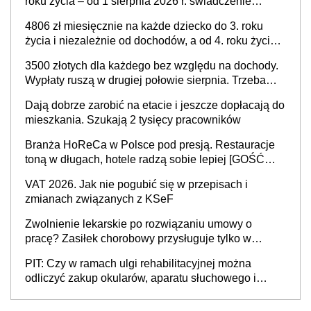
roku życia – od 1 sierpnia 2026 r. świadczenie
przysługuje w ramach nowego programu rządowego
4806 zł miesięcznie na każde dziecko do 3. roku
życia i niezależnie od dochodów, a od 4. roku życia
800 plus – nowe świadczenie ma odwrócić trend
3500 złotych dla każdego bez względu na dochody.
spadku liczby urodzeń w Polsce
Wypłaty ruszą w drugiej połowie sierpnia. Trzeba
jednak złożyć wniosek
Dają dobrze zarobić na etacie i jeszcze dopłacają do
mieszkania. Szukają 2 tysięcy pracowników
Branża HoReCa w Polsce pod presją. Restauracje
toną w długach, hotele radzą sobie lepiej [GOŚĆ
INFOR.PL]
VAT 2026. Jak nie pogubić się w przepisach i
zmianach związanych z KSeF
Zwolnienie lekarskie po rozwiązaniu umowy o
pracę? Zasiłek chorobowy przysługuje tylko w
przypadku zachorowania w ciągu 14 dni od ustania
PIT: Czy w ramach ulgi rehabilitacyjnej można
stosunku pracy
odliczyć zakup okularów, aparatu słuchowego i
skutera inwalidzkiego?