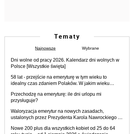
Tematy
Najnowsze
Wybrane
Dni wolne od pracy 2026. Kalendarz dni wolnych w
Polsce [Wszystkie święta]
58 lat - przejście na emeryturę w tym wieku to
idealny czas zdaniem Polaków. W jakim wieku
faktycznie wnioskujemy o emeryturę i dlaczego?
Przechodzę na emeryturę: ile dni urlopu mi
przysługuje?
Waloryzacja emerytur na nowych zasadach,
ustalonych przez Prezydenta Karola Nawrockiego –
już nie tylko procentowa, ale również kwotowa
Nowe 200 plus dla wszystkich kobiet od 25 do 64
podwyżka świadczeń?