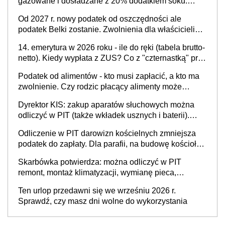
gazowane i dosładzane z 20% dodatkiem soku.
Dlaczego polski system podatkowy dyskryminuje
Od 2027 r. nowy podatek od oszczędności ale
wodę a nie niezdrowe napoje?
podatek Belki zostanie. Zwolnienia dla właścicieli
kont OKI do 25 tys. zł lub do 100 tys. zł - w
14. emerytura w 2026 roku - ile do ręki (tabela brutto-
zależności od rodzaju aktywów (lokaty, obligacje, czy
netto). Kiedy wypłata z ZUS? Co z "czternastką" przy
akcje, fundusze inwestycyjne)
rencie wdowiej i rencie rodzinnej?
Podatek od alimentów - kto musi zapłacić, a kto ma
zwolnienie. Czy rodzic płacący alimenty może
odliczyć ulgę na dziecko?
Dyrektor KIS: zakup aparatów słuchowych można
odliczyć w PIT (także wkładek usznych i baterii).
Podstawowy warunek - orzeczona
Odliczenie w PIT darowizn kościelnych zmniejsza
niepełnosprawność
podatek do zapłaty. Dla parafii, na budowę kościoła,
cele charytatywne, dla mediów promujących kult
Skarbówka potwierdza: można odliczyć w PIT
religijny
remont, montaż klimatyzacji, wymianę pieca,
wyposażenie łazienki, kuchni, sprzęt AGD - w celu
Ten urlop przedawni się we wrześniu 2026 r.
przystosowania mieszkania dla potrzeb
Sprawdź, czy masz dni wolne do wykorzystania
niepełnosprawnego