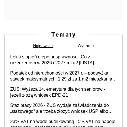
Tematy
Najnowsze
Wybrane
Lekki stopień niepełnosprawności. Co z
orzeczeniem w 2026 i 2027 roku? [LISTA]
Podatek od nieruchomości w 2027 r. – podwyżka
stawek maksymalnych. 1,29 zł za 1 m2 mieszkania,
36,49 zł za 1 m2 budynków i lokali związanych z
ZUS: Wyższa 14. emerytura dla tych seniorów -
prowadzeniem działalności gospodarczej
jeżeli złożą wniosek EPD-21
Staż pracy 2026 - ZUS wydaje zaświadczenia do
„stażowego” ale trzeba złożyć wniosek USP albo
US-7 (za okresy sprzed 1999 roku). Jak odebrać
23% VAT na wodę butelkowaną - 5% VAT na napoje
zaświadczenie z ZUS?