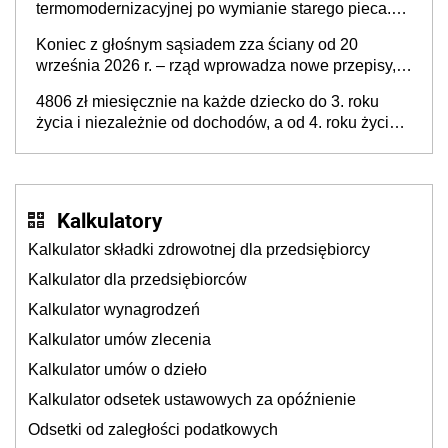
termomodernizacyjnej po wymianie starego pieca.
Uwaga, decyduje ważny szczegół!
Koniec z głośnym sąsiadem zza ściany od 20
września 2026 r. – rząd wprowadza nowe przepisy,
które poprawią komfort życia mieszkańców
4806 zł miesięcznie na każde dziecko do 3. roku
życia i niezależnie od dochodów, a od 4. roku życia
800 plus – nowe świadczenie ma odwrócić trend
spadku liczby urodzeń w Polsce
Kalkulatory
Kalkulator składki zdrowotnej dla przedsiębiorcy
Kalkulator dla przedsiębiorców
Kalkulator wynagrodzeń
Kalkulator umów zlecenia
Kalkulator umów o dzieło
Kalkulator odsetek ustawowych za opóźnienie
Odsetki od zaległości podatkowych