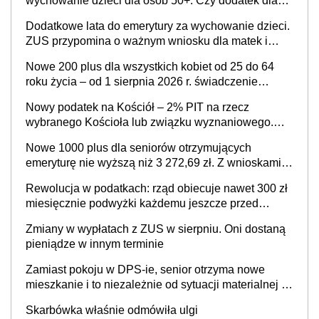
wychowanie dzieci dla osób 50+. Czy dodatek dla
seniorów za rodzicielstwo wejdzie w życie?
Dodatkowe lata do emerytury za wychowanie dzieci.
ZUS przypomina o ważnym wniosku dla matek i
ojców
Nowe 200 plus dla wszystkich kobiet od 25 do 64
roku życia – od 1 sierpnia 2026 r. świadczenie
przysługuje w ramach nowego programu rządowego
Nowy podatek na Kościół – 2% PIT na rzecz
wybranego Kościoła lub związku wyznaniowego.
Premier potwierdza prace nad zmianami w systemie
Nowe 1000 plus dla seniorów otrzymujących
finansowania
emeryturę nie wyższą niż 3 272,69 zł. Z wnioskami
należy się pospieszyć, bo spóźnialscy świadczenia
Rewolucja w podatkach: rząd obiecuje nawet 300 zł
nie otrzymają
miesięcznie podwyżki każdemu jeszcze przed
wyborami
Zmiany w wypłatach z ZUS w sierpniu. Oni dostaną
pieniądze w innym terminie
Zamiast pokoju w DPS-ie, senior otrzyma nowe
mieszkanie i to niezależnie od sytuacji materialnej –
rząd ogłasza nowy program wsparcia dla osób po 60
Skarbówka właśnie odmówiła ulgi
roku życia