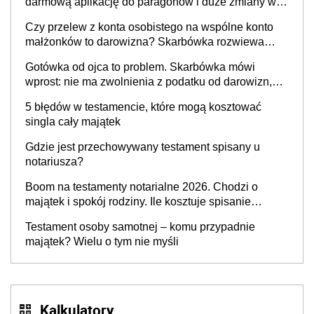
darmową aplikację do paragonów i duże zmiany w
podatkach
Czy przelew z konta osobistego na wspólne konto
małżonków to darowizna? Skarbówka rozwiewa
wątpliwości
Gotówka od ojca to problem. Skarbówka mówi
wprost: nie ma zwolnienia z podatku od darowizn,
nawet gdy pieniądze wpłyną na konto
5 błędów w testamencie, które mogą kosztować
obdarowanego
singla cały majątek
Gdzie jest przechowywany testament spisany u
notariusza?
Boom na testamenty notarialne 2026. Chodzi o
majątek i spokój rodziny. Ile kosztuje spisanie
testamentu u notariusza w 2026 roku?
Testament osoby samotnej – komu przypadnie
majątek? Wielu o tym nie myśli
Kalkulatory