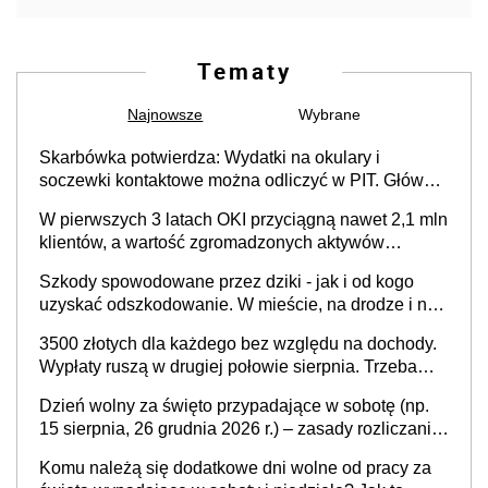
Tematy
Najnowsze
Wybrane
Skarbówka potwierdza: Wydatki na okulary i
soczewki kontaktowe można odliczyć w PIT. Główny
warunek - orzeczenie o niepełnosprawności.
W pierwszych 3 latach OKI przyciągną nawet 2,1 mln
Częściowe dofinansowanie (np. z zfśs) pomniejsza
klientów, a wartość zgromadzonych aktywów
odliczenie
przekroczy 100 mld zł
Szkody spowodowane przez dziki - jak i od kogo
uzyskać odszkodowanie. W mieście, na drodze i na
terenach rolniczych
3500 złotych dla każdego bez względu na dochody.
Wypłaty ruszą w drugiej połowie sierpnia. Trzeba
jednak złożyć wniosek
Dzień wolny za święto przypadające w sobotę (np.
15 sierpnia, 26 grudnia 2026 r.) – zasady rozliczania
czasu pracy, obowiązki pracodawcy (sektor prywatny
Komu należą się dodatkowe dni wolne od pracy za
i administracja publiczna), najczęstsze pytania