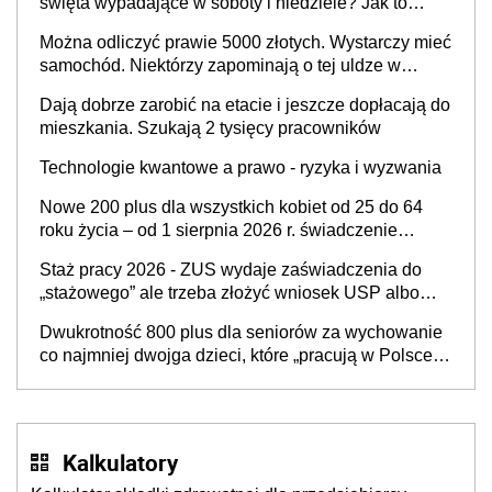
święta wypadające w soboty i niedziele? Jak to
wygląda w 2026 roku?
Można odliczyć prawie 5000 złotych. Wystarczy mieć
samochód. Niektórzy zapominają o tej uldze w
rozliczeniach ze skarbówką
Dają dobrze zarobić na etacie i jeszcze dopłacają do
mieszkania. Szukają 2 tysięcy pracowników
Technologie kwantowe a prawo - ryzyka i wyzwania
Nowe 200 plus dla wszystkich kobiet od 25 do 64
roku życia – od 1 sierpnia 2026 r. świadczenie
przysługuje w ramach nowego programu rządowego
Staż pracy 2026 - ZUS wydaje zaświadczenia do
„stażowego” ale trzeba złożyć wniosek USP albo
US-7 (za okresy sprzed 1999 roku). Jak odebrać
Dwukrotność 800 plus dla seniorów za wychowanie
zaświadczenie z ZUS?
co najmniej dwojga dzieci, które „pracują w Polsce i
zasilają budżet państwa poprzez płacenie
podatków? Zapadła decyzja Sejmu
Kalkulatory