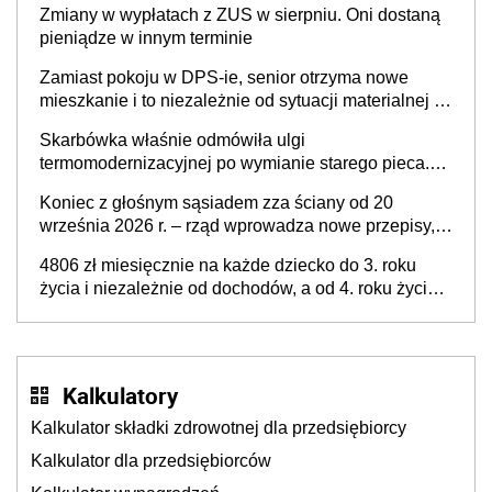
Zmiany w wypłatach z ZUS w sierpniu. Oni dostaną
nie otrzymają
pieniądze w innym terminie
Zamiast pokoju w DPS-ie, senior otrzyma nowe
mieszkanie i to niezależnie od sytuacji materialnej –
rząd ogłasza nowy program wsparcia dla osób po 60
Skarbówka właśnie odmówiła ulgi
roku życia
termomodernizacyjnej po wymianie starego pieca.
Uwaga, decyduje ważny szczegół!
Koniec z głośnym sąsiadem zza ściany od 20
września 2026 r. – rząd wprowadza nowe przepisy,
które poprawią komfort życia mieszkańców
4806 zł miesięcznie na każde dziecko do 3. roku
życia i niezależnie od dochodów, a od 4. roku życia
800 plus – nowe świadczenie ma odwrócić trend
spadku liczby urodzeń w Polsce
Kalkulatory
Kalkulator składki zdrowotnej dla przedsiębiorcy
Kalkulator dla przedsiębiorców