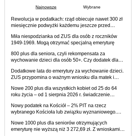
Najnowsze
Wybrane
Rewolucja w podatkach: rząd obiecuje nawet 300 zł
miesięcznie podwyżki każdemu jeszcze przed
wyborami
Miła niespodzianka od ZUS dla osób z roczników
1949-1969. Mogą otrzymać specjalną emeryturę
800 plus dla seniora, czyli rekompensata za
wychowanie dzieci dla osób 50+. Czy dodatek dla
seniorów za rodzicielstwo wejdzie w życie?
Dodatkowe lata do emerytury za wychowanie dzieci.
ZUS przypomina o ważnym wniosku dla matek i
ojców
Nowe 200 plus dla wszystkich kobiet od 25 do 64
roku życia – od 1 sierpnia 2026 r. świadczenie
przysługuje w ramach nowego programu rządowego
Nowy podatek na Kościół – 2% PIT na rzecz
wybranego Kościoła lub związku wyznaniowego.
Premier potwierdza prace nad zmianami w systemie
Nowe 1000 plus dla seniorów otrzymujących
finansowania
emeryturę nie wyższą niż 3 272,69 zł. Z wnioskami
należy się pospieszyć, bo spóźnialscy świadczenia