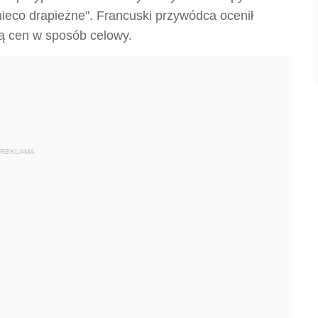
"nieco drapieżne". Francuski przywódca ocenił
zą cen w sposób celowy.
REKLAMA