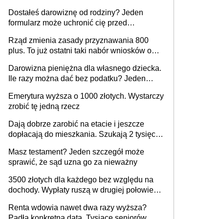
trzeba go zapłacić. Zaleganie fiskusowi
Dostałeś darowiznę od rodziny? Jeden
oznacza kary
formularz może uchronić cię przed
podatkiem
Rząd zmienia zasady przyznawania 800
plus. To już ostatni taki nabór wniosków o
wypłatę świadczenia
Darowizna pieniężna dla własnego dziecka.
Ile razy można dać bez podatku? Jeden
ważny warunek
Emerytura wyższa o 1000 złotych. Wystarczy
zrobić tę jedną rzecz
Dają dobrze zarobić na etacie i jeszcze
dopłacają do mieszkania. Szukają 2 tysięcy
pracowników
Masz testament? Jeden szczegół może
sprawić, że sąd uzna go za nieważny
3500 złotych dla każdego bez względu na
dochody. Wypłaty ruszą w drugiej połowie
sierpnia. Trzeba jednak złożyć wniosek
Renta wdowia nawet dwa razy wyższa?
Padła konkretna data. Tysiące seniorów