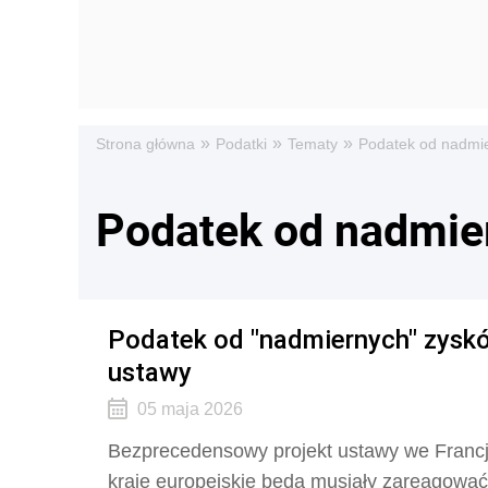
»
»
»
Strona główna
Podatki
Tematy
Podatek od nadmi
Podatek od nadmie
Podatek od "nadmiernych" zysk
ustawy
05 maja 2026
Bezprecedensowy projekt ustawy we Francj
kraje europejskie będą musiały zareagowa