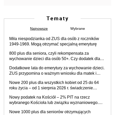
Tematy
Najnowsze
Wybrane
Miła niespodzianka od ZUS dla osób z roczników
1949-1969. Mogą otrzymać specjalną emeryturę
800 plus dla seniora, czyli rekompensata za
wychowanie dzieci dla osób 50+. Czy dodatek dla
seniorów za rodzicielstwo wejdzie w życie?
Dodatkowe lata do emerytury za wychowanie dzieci.
ZUS przypomina o ważnym wniosku dla matek i
ojców
Nowe 200 plus dla wszystkich kobiet od 25 do 64
roku życia – od 1 sierpnia 2026 r. świadczenie
przysługuje w ramach nowego programu rządowego
Nowy podatek na Kościół – 2% PIT na rzecz
wybranego Kościoła lub związku wyznaniowego.
Premier potwierdza prace nad zmianami w systemie
Nowe 1000 plus dla seniorów otrzymujących
finansowania