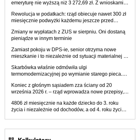
emeryturę nie wyższą niż 3 272,69 zł. Z wnioskami
należy się pospieszyć, bo spóźnialscy świadczenia
Rewolucja w podatkach: rząd obiecuje nawet 300 zł
nie otrzymają
miesięcznie podwyżki każdemu jeszcze przed
wyborami
Zmiany w wypłatach z ZUS w sierpniu. Oni dostaną
pieniądze w innym terminie
Zamiast pokoju w DPS-ie, senior otrzyma nowe
mieszkanie i to niezależnie od sytuacji materialnej –
rząd ogłasza nowy program wsparcia dla osób po 60
Skarbówka właśnie odmówiła ulgi
roku życia
termomodernizacyjnej po wymianie starego pieca.
Uwaga, decyduje ważny szczegół!
Koniec z głośnym sąsiadem zza ściany od 20
września 2026 r. – rząd wprowadza nowe przepisy,
które poprawią komfort życia mieszkańców
4806 zł miesięcznie na każde dziecko do 3. roku
życia i niezależnie od dochodów, a od 4. roku życia
800 plus – nowe świadczenie ma odwrócić trend
spadku liczby urodzeń w Polsce