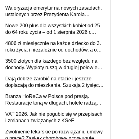
Waloryzacja emerytur na nowych zasadach,
ustalonych przez Prezydenta Karola
Nawrockiego – już nie tylko procentowa, ale
Nowe 200 plus dla wszystkich kobiet od 25
również kwotowa podwyżka świadczeń?
do 64 roku życia – od 1 sierpnia 2026 r.
świadczenie przysługuje w ramach nowego
4806 zł miesięcznie na każde dziecko do 3.
programu rządowego
roku życia i niezależnie od dochodów, a od
4. roku życia 800 plus – nowe świadczenie
3500 złotych dla każdego bez względu na
ma odwrócić trend spadku liczby urodzeń w
dochody. Wypłaty ruszą w drugiej połowie
Polsce
sierpnia. Trzeba jednak złożyć wniosek
Dają dobrze zarobić na etacie i jeszcze
dopłacają do mieszkania. Szukają 2 tysięcy
pracowników
Branża HoReCa w Polsce pod presją.
Restauracje toną w długach, hotele radzą
sobie lepiej [GOŚĆ INFOR.PL]
VAT 2026. Jak nie pogubić się w przepisach
i zmianach związanych z KSeF
Zwolnienie lekarskie po rozwiązaniu umowy
o pracę? Zasiłek chorobowy przysługuje