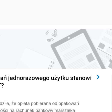
a
wań jednorazowego użytku stanowi
T?
dziła, że opłata pobierana od opakowań
łości na rachunek bankowy marszałka