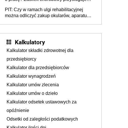
tylko w przypadku zachorowania w ciągu 14
PIT: Czy w ramach ulgi rehabilitacyjnej
dni od ustania stosunku pracy
można odliczyć zakup okularów, aparatu
słuchowego i skutera inwalidzkiego?
Kalkulatory
Kalkulator składki zdrowotnej dla
przedsiębiorcy
Kalkulator dla przedsiębiorców
Kalkulator wynagrodzeń
Kalkulator umów zlecenia
Kalkulator umów o dzieło
Kalkulator odsetek ustawowych za
opóźnienie
Odsetki od zaległości podatkowych
Kalkulator ilości dni