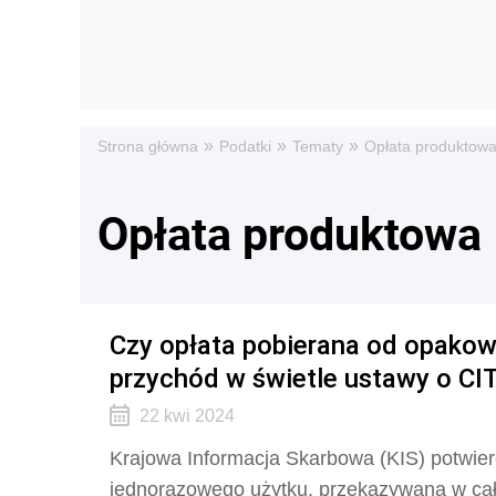
»
»
»
Strona główna
Podatki
Tematy
Opłata produktow
Opłata produktowa
Czy opłata pobierana od opako
przychód w świetle ustawy o CI
22 kwi 2024
Krajowa Informacja Skarbowa (KIS) potwier
jednorazowego użytku, przekazywana w ca