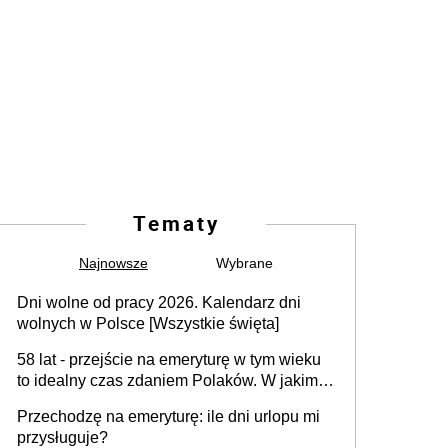
Tematy
Najnowsze
Wybrane
Dni wolne od pracy 2026. Kalendarz dni
wolnych w Polsce [Wszystkie święta]
58 lat - przejście na emeryturę w tym wieku
to idealny czas zdaniem Polaków. W jakim
wieku faktycznie wnioskujemy o emeryturę i
Przechodzę na emeryturę: ile dni urlopu mi
dlaczego?
przysługuje?