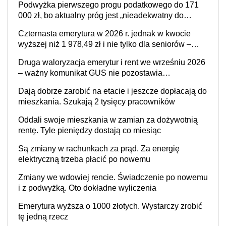
Podwyżka pierwszego progu podatkowego do 171
000 zł, bo aktualny próg jest „nieadekwatny do
kosztów życia obywateli” – zapadła decyzja Sejmu
Czternasta emerytura w 2026 r. jednak w kwocie
wyższej niż 1 978,49 zł i nie tylko dla seniorów –
zapadła decyzja rządu w sprawie terminu, a co z
Druga waloryzacja emerytur i rent we wrześniu 2026
kwotą świadczenia?
– ważny komunikat GUS nie pozostawia
wątpliwości. Seniorzy mogą liczyć na kolejną
Dają dobrze zarobić na etacie i jeszcze dopłacają do
podwyżkę świadczeń?
mieszkania. Szukają 2 tysięcy pracowników
Oddali swoje mieszkania w zamian za dożywotnią
rentę. Tyle pieniędzy dostają co miesiąc
Są zmiany w rachunkach za prąd. Za energię
elektryczną trzeba płacić po nowemu
Zmiany we wdowiej rencie. Świadczenie po nowemu
i z podwyżką. Oto dokładne wyliczenia
Emerytura wyższa o 1000 złotych. Wystarczy zrobić
tę jedną rzecz