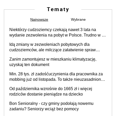
Tematy
Najnowsze
Wybrane
Niektórzy cudzoziemcy czekają nawet 3 lata na
wydanie zezwolenia na pobyt w Polsce. Trudno w to
uwierzyć, ale ogromne opóźnienia z kartami pobytu
Idą zmiany w zezwoleniach pobytowych dla
to realny problem
cudzoziemców, ale milczące załatwienie spraw
przewidziano tylko dla wybranych
Zanim zamontujesz w mieszkaniu klimatyzację,
uzyskaj ten dokument
Min. 28 tys. zł zadośćuczynienia dla pracownika za
mobbing już od listopada. To także nieuzasadniona
krytyka i izolowanie z zespołu
Od października wzrośnie do 1665 zł i więcej
rodziców dostanie pieniądze na dziecko
Bon Senioralny - czy gminy podołają nowemu
zadaniu? Seniorzy wciąż bez pomocy