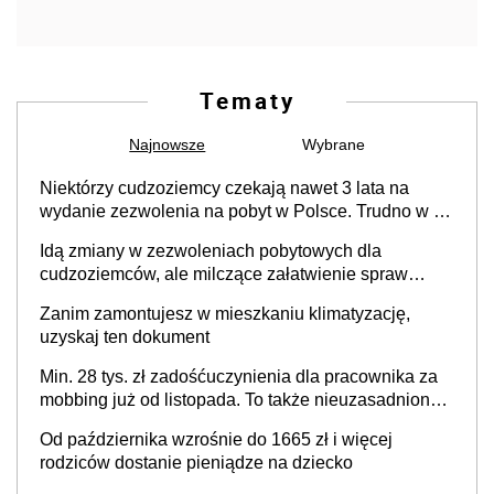
Tematy
Najnowsze
Wybrane
Niektórzy cudzoziemcy czekają nawet 3 lata na
wydanie zezwolenia na pobyt w Polsce. Trudno w to
uwierzyć, ale ogromne opóźnienia z kartami pobytu
Idą zmiany w zezwoleniach pobytowych dla
to realny problem
cudzoziemców, ale milczące załatwienie spraw
przewidziano tylko dla wybranych
Zanim zamontujesz w mieszkaniu klimatyzację,
uzyskaj ten dokument
Min. 28 tys. zł zadośćuczynienia dla pracownika za
mobbing już od listopada. To także nieuzasadniona
krytyka i izolowanie z zespołu
Od października wzrośnie do 1665 zł i więcej
rodziców dostanie pieniądze na dziecko