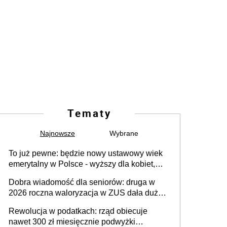
Tematy
Najnowsze
Wybrane
To już pewne: będzie nowy ustawowy wiek
emerytalny w Polsce - wyższy dla kobiet,
niższy dla mężczyzn?
Dobra wiadomość dla seniorów: druga w
2026 roczna waloryzacja w ZUS dała duży
wzrost emerytur
Rewolucja w podatkach: rząd obiecuje
nawet 300 zł miesięcznie podwyżki