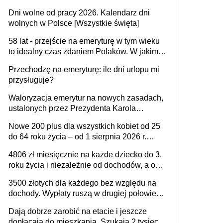
każdemu jeszcze przed wyborami
Dni wolne od pracy 2026. Kalendarz dni
wolnych w Polsce [Wszystkie święta]
58 lat - przejście na emeryturę w tym wieku
to idealny czas zdaniem Polaków. W jakim
wieku faktycznie wnioskujemy o emeryturę i
Przechodzę na emeryturę: ile dni urlopu mi
dlaczego?
przysługuje?
Waloryzacja emerytur na nowych zasadach,
ustalonych przez Prezydenta Karola
Nawrockiego – już nie tylko procentowa, ale
Nowe 200 plus dla wszystkich kobiet od 25
również kwotowa podwyżka świadczeń?
do 64 roku życia – od 1 sierpnia 2026 r.
świadczenie przysługuje w ramach nowego
4806 zł miesięcznie na każde dziecko do 3.
programu rządowego
roku życia i niezależnie od dochodów, a od
4. roku życia 800 plus – nowe świadczenie
3500 złotych dla każdego bez względu na
ma odwrócić trend spadku liczby urodzeń w
dochody. Wypłaty ruszą w drugiej połowie
Polsce
sierpnia. Trzeba jednak złożyć wniosek
Dają dobrze zarobić na etacie i jeszcze
dopłacają do mieszkania. Szukają 2 tysięcy