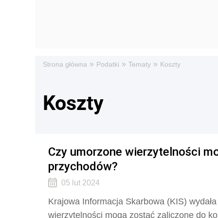
»
»
»
Strona główna
Podatki
Tematy
Koszty
Koszty
Czy umorzone wierzytelności mo
przychodów?
05 lut 2024
Krajowa Informacja Skarbowa (KIS) wydała i
wierzytelności mogą zostać zaliczone do ko