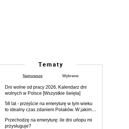
Tematy
Najnowsze
Wybrane
Dni wolne od pracy 2026. Kalendarz dni
wolnych w Polsce [Wszystkie święta]
58 lat - przejście na emeryturę w tym wieku
to idealny czas zdaniem Polaków. W jakim
wieku faktycznie wnioskujemy o emeryturę i
Przechodzę na emeryturę: ile dni urlopu mi
dlaczego?
przysługuje?