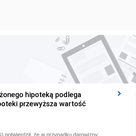
ążonego hipoteką podlega
ipoteki przewyższa wartość
S) potwierdził, że w przypadku darowizny