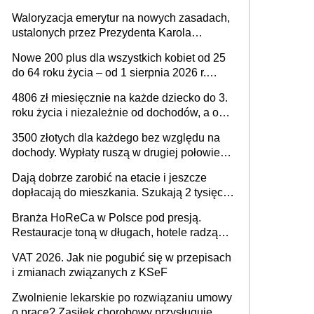
Waloryzacja emerytur na nowych zasadach,
ustalonych przez Prezydenta Karola
Nawrockiego – już nie tylko procentowa, ale
Nowe 200 plus dla wszystkich kobiet od 25
również kwotowa podwyżka świadczeń?
do 64 roku życia – od 1 sierpnia 2026 r.
świadczenie przysługuje w ramach nowego
4806 zł miesięcznie na każde dziecko do 3.
programu rządowego
roku życia i niezależnie od dochodów, a od
4. roku życia 800 plus – nowe świadczenie
3500 złotych dla każdego bez względu na
ma odwrócić trend spadku liczby urodzeń w
dochody. Wypłaty ruszą w drugiej połowie
Polsce
sierpnia. Trzeba jednak złożyć wniosek
Dają dobrze zarobić na etacie i jeszcze
dopłacają do mieszkania. Szukają 2 tysięcy
pracowników
Branża HoReCa w Polsce pod presją.
Restauracje toną w długach, hotele radzą
sobie lepiej [GOŚĆ INFOR.PL]
VAT 2026. Jak nie pogubić się w przepisach
i zmianach związanych z KSeF
Zwolnienie lekarskie po rozwiązaniu umowy
o pracę? Zasiłek chorobowy przysługuje