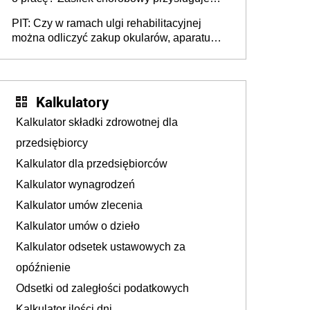
tylko w przypadku zachorowania w ciągu 14
PIT: Czy w ramach ulgi rehabilitacyjnej
dni od ustania stosunku pracy
można odliczyć zakup okularów, aparatu
słuchowego i skutera inwalidzkiego?
Kalkulatory
Kalkulator składki zdrowotnej dla
przedsiębiorcy
Kalkulator dla przedsiębiorców
Kalkulator wynagrodzeń
Kalkulator umów zlecenia
Kalkulator umów o dzieło
Kalkulator odsetek ustawowych za
opóźnienie
Odsetki od zaległości podatkowych
Kalkulator ilości dni