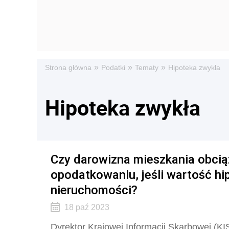
»
»
»
Strona główna
Podatki
Tematy
Hipoteka zwykła
Hipoteka zwykła
Czy darowizna mieszkania obci
opodatkowaniu, jeśli wartość h
nieruchomości?
18 paź 2023
Dyrektor Krajowej Informacji Skarbowej (KI