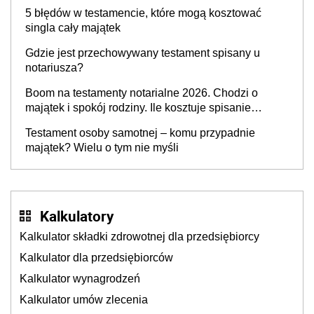
nawet gdy pieniądze wpłyną na konto
5 błędów w testamencie, które mogą kosztować
obdarowanego
singla cały majątek
Gdzie jest przechowywany testament spisany u
notariusza?
Boom na testamenty notarialne 2026. Chodzi o
majątek i spokój rodziny. Ile kosztuje spisanie
testamentu u notariusza w 2026 roku?
Testament osoby samotnej – komu przypadnie
majątek? Wielu o tym nie myśli
Kalkulatory
Kalkulator składki zdrowotnej dla przedsiębiorcy
Kalkulator dla przedsiębiorców
Kalkulator wynagrodzeń
Kalkulator umów zlecenia