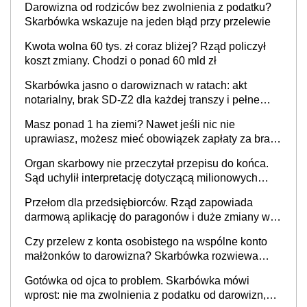
Darowizna od rodziców bez zwolnienia z podatku?
Skarbówka wskazuje na jeden błąd przy przelewie
Kwota wolna 60 tys. zł coraz bliżej? Rząd policzył
koszt zmiany. Chodzi o ponad 60 mld zł
Skarbówka jasno o darowiznach w ratach: akt
notarialny, brak SD-Z2 dla każdej transzy i pełne
zwolnienie podatkowe
Masz ponad 1 ha ziemi? Nawet jeśli nic nie
uprawiasz, możesz mieć obowiązek zapłaty za brak
OC
Organ skarbowy nie przeczytał przepisu do końca.
Sąd uchylił interpretację dotyczącą milionowych
przychodów
Przełom dla przedsiębiorców. Rząd zapowiada
darmową aplikację do paragonów i duże zmiany w
podatkach
Czy przelew z konta osobistego na wspólne konto
małżonków to darowizna? Skarbówka rozwiewa
wątpliwości
Gotówka od ojca to problem. Skarbówka mówi
wprost: nie ma zwolnienia z podatku od darowizn,