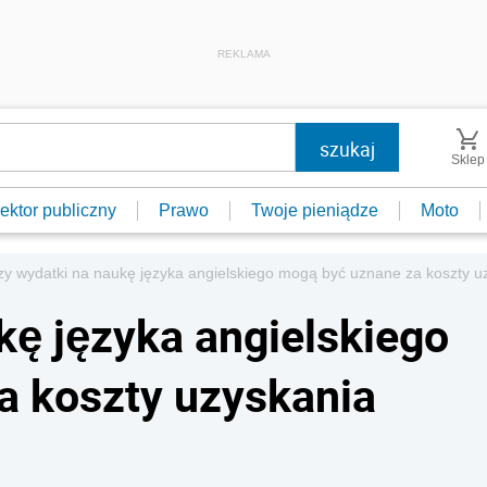
REKLAMA
Sklep
ektor publiczny
Prawo
Twoje pieniądze
Moto
zy wydatki na naukę języka angielskiego mogą być uznane za koszty 
kę języka angielskiego
a koszty uzyskania