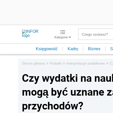
Kategorie
Księgowość
Kadry
Biznes
S
»
»
»
Strona główna
Podatki
Interpretacje podatkowe
C
Czy wydatki na nau
mogą być uznane z
przychodów?