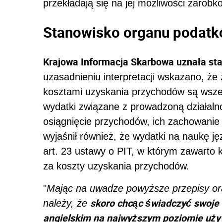
przekładają się na jej możliwości zarobk
Stanowisko organu podat
Krajowa Informacja Skarbowa uznała st
uzasadnieniu interpretacji wskazano, że 
kosztami uzyskania przychodów są wszel
wydatki związane z prowadzoną działaln
osiągnięcie przychodów, ich zachowanie
wyjaśnił również, że w
ydatki na naukę ję
art. 23 ustawy o PIT, w którym zawarto
za koszty uzyskania przychodów.
"
Mając na uwadze powyższe przepisy ora
skoro chcąc świadczyć swoje 
należy, że
angielskim na najwyższym poziomie używ