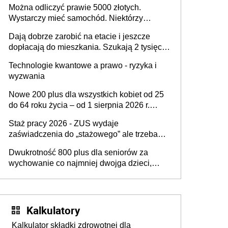
Można odliczyć prawie 5000 złotych.
Wystarczy mieć samochód. Niektórzy
zapominają o tej uldze w rozliczeniach ze
Dają dobrze zarobić na etacie i jeszcze
skarbówką
dopłacają do mieszkania. Szukają 2 tysięcy
pracowników
Technologie kwantowe a prawo - ryzyka i
wyzwania
Nowe 200 plus dla wszystkich kobiet od 25
do 64 roku życia – od 1 sierpnia 2026 r.
świadczenie przysługuje w ramach nowego
Staż pracy 2026 - ZUS wydaje
programu rządowego
zaświadczenia do „stażowego” ale trzeba
złożyć wniosek USP albo US-7 (za okresy
Dwukrotność 800 plus dla seniorów za
sprzed 1999 roku). Jak odebrać
wychowanie co najmniej dwojga dzieci,
zaświadczenie z ZUS?
które „pracują w Polsce i zasilają budżet
państwa poprzez płacenie podatków?
Zapadła decyzja Sejmu
Kalkulatory
Kalkulator składki zdrowotnej dla