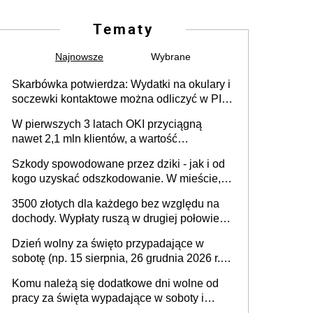
Tematy
Najnowsze
Wybrane
Skarbówka potwierdza: Wydatki na okulary i
soczewki kontaktowe można odliczyć w PIT.
Główny warunek - orzeczenie o
W pierwszych 3 latach OKI przyciągną
niepełnosprawności. Częściowe
nawet 2,1 mln klientów, a wartość
dofinansowanie (np. z zfśs) pomniejsza
zgromadzonych aktywów przekroczy 100
odliczenie
Szkody spowodowane przez dziki - jak i od
mld zł
kogo uzyskać odszkodowanie. W mieście,
na drodze i na terenach rolniczych
3500 złotych dla każdego bez względu na
dochody. Wypłaty ruszą w drugiej połowie
sierpnia. Trzeba jednak złożyć wniosek
Dzień wolny za święto przypadające w
sobotę (np. 15 sierpnia, 26 grudnia 2026 r.) –
zasady rozliczania czasu pracy, obowiązki
Komu należą się dodatkowe dni wolne od
pracodawcy (sektor prywatny i administracja
pracy za święta wypadające w soboty i
publiczna), najczęstsze pytania
niedziele? Jak to wygląda w 2026 roku?