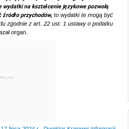
e wydatki na kształcenie językowe pozwolą
ć źródło przychodów,
to wydatki te mogą być
odu zgodnie z
art. 22 ust. 1 ustawy o podatku
azał organ.
REKLAMA
 17 lipca 2024 r., Dyrektor Krajowej Informacji