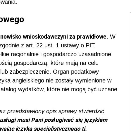
owania.
kowego
anowisko wnioskodawczyni za prawidłowe.
W
zgodnie z art. 22 ust. 1 ustawy o PIT,
kie racjonalnie i gospodarczo uzasadnione
ością gospodarczą, które mają na celu
 lub zabezpieczenie. Organ podatkowy
zyka angielskiego nie zostały wymienione w
 katalog wydatków, które nie mogą być uznane
z przedstawiony opis sprawy stwierdzić
usługi musi Pani posługiwać się językiem
ając języka specjalistycznego tj.