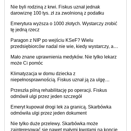
Nie byli rodziną z krwi. Fiskus uznał jednak
darowiznę 100 tys. zł za zwolnioną z podatku
Emerytura wyższa o 1000 złotych. Wystarczy zrobić
tę jedną rzecz
Paragon z NIP po wejściu KSeF? Wielu
przedsiębiorców nadal nie wie, kiedy wystarczy, a
kiedy trzeba wystawić e-fakturę
Mało znane uprawnienia medyków. Nie tylko lekarz
może Ci pomóc
Klimatyzacja w domu dziecka z
niepełnosprawnością. Fiskus uznał ją za ulgę
podatkową
Przeszła pilną rehabilitację po operacji. Fiskus
odmówił ulgi przez jeden szczegół
Emeryt kupował drogi lek za granicą. Skarbówka
odmówiła ulgi przez jeden dokument
Nie tylko duże przelewy. Skarbówka może
zainteresować się nawet małymi kwotami na koncie