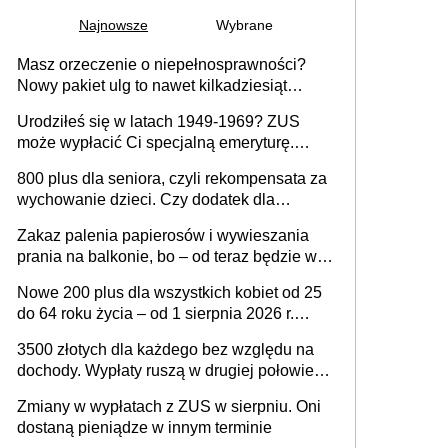
Najnowsze
Wybrane
Masz orzeczenie o niepełnosprawności?
Nowy pakiet ulg to nawet kilkadziesiąt
tysięcy złotych rocznie. Sprawdź, jak
Urodziłeś się w latach 1949-1969? ZUS
odebrać pieniądze
może wypłacić Ci specjalną emeryturę.
Musisz spełnić te warunki
800 plus dla seniora, czyli rekompensata za
wychowanie dzieci. Czy dodatek dla
seniorów za rodzicielstwo wejdzie w życie?
Zakaz palenia papierosów i wywieszania
prania na balkonie, bo – od teraz będzie w
całości należeć do nieruchomości wspólnej,
Nowe 200 plus dla wszystkich kobiet od 25
a właścicielowi mieszkania przysługiwać
do 64 roku życia – od 1 sierpnia 2026 r.
będzie wyłącznie służebność? Nowy projekt
świadczenie przysługuje w ramach nowego
rządowy
3500 złotych dla każdego bez względu na
programu rządowego
dochody. Wypłaty ruszą w drugiej połowie
sierpnia. Trzeba jednak złożyć wniosek
Zmiany w wypłatach z ZUS w sierpniu. Oni
dostaną pieniądze w innym terminie