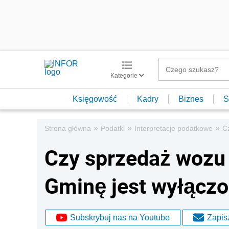
Kategorie
Księgowość
Kadry
Biznes
S
»
»
»
Strona główna
Podatki
Interpretacje podatkowe
C
Czy sprzedaż wozu 
Gminę jest wyłącz
Subskrybuj nas na Youtube
Zapisz