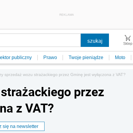
REKLAMA
Sklep
ektor publiczny
Prawo
Twoje pieniądze
Moto
zy sprzedaż wozu strażackiego przez Gminę jest wyłączona z VAT?
strażackiego przez
ona z VAT?
 się na newsletter