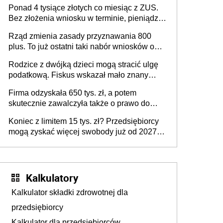
Ponad 4 tysiące złotych co miesiąc z ZUS.
Bez złożenia wniosku w terminie, pieniądze
przepadną
Rząd zmienia zasady przyznawania 800
plus. To już ostatni taki nabór wniosków o
wypłatę świadczenia
Rodzice z dwójką dzieci mogą stracić ulgę
podatkową. Fiskus wskazał mało znany
powód
Firma odzyskała 650 tys. zł, a potem
skutecznie zawalczyła także o prawo do
odsetek
Koniec z limitem 15 tys. zł? Przedsiębiorcy
mogą zyskać więcej swobody już od 2027
roku
Kalkulatory
Kalkulator składki zdrowotnej dla
przedsiębiorcy
Kalkulator dla przedsiębiorców