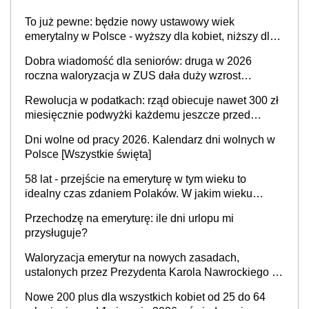
To już pewne: będzie nowy ustawowy wiek
emerytalny w Polsce - wyższy dla kobiet, niższy dla
mężczyzn?
Dobra wiadomość dla seniorów: druga w 2026
roczna waloryzacja w ZUS dała duży wzrost
emerytur
Rewolucja w podatkach: rząd obiecuje nawet 300 zł
miesięcznie podwyżki każdemu jeszcze przed
wyborami
Dni wolne od pracy 2026. Kalendarz dni wolnych w
Polsce [Wszystkie święta]
58 lat - przejście na emeryturę w tym wieku to
idealny czas zdaniem Polaków. W jakim wieku
faktycznie wnioskujemy o emeryturę i dlaczego?
Przechodzę na emeryturę: ile dni urlopu mi
przysługuje?
Waloryzacja emerytur na nowych zasadach,
ustalonych przez Prezydenta Karola Nawrockiego –
już nie tylko procentowa, ale również kwotowa
Nowe 200 plus dla wszystkich kobiet od 25 do 64
podwyżka świadczeń?