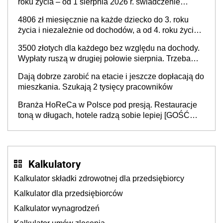
roku życia – od 1 sierpnia 2026 r. świadczenie
przysługuje w ramach nowego programu rządowego
4806 zł miesięcznie na każde dziecko do 3. roku
życia i niezależnie od dochodów, a od 4. roku życia
800 plus – nowe świadczenie ma odwrócić trend
3500 złotych dla każdego bez względu na dochody.
spadku liczby urodzeń w Polsce
Wypłaty ruszą w drugiej połowie sierpnia. Trzeba
jednak złożyć wniosek
Dają dobrze zarobić na etacie i jeszcze dopłacają do
mieszkania. Szukają 2 tysięcy pracowników
Branża HoReCa w Polsce pod presją. Restauracje
toną w długach, hotele radzą sobie lepiej [GOŚĆ
INFOR.PL]
Kalkulatory
Kalkulator składki zdrowotnej dla przedsiębiorcy
Kalkulator dla przedsiębiorców
Kalkulator wynagrodzeń