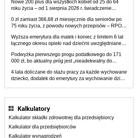
Nowe 200 plus dla wszystkich kobiet od 25 do 64
roku życia – od 1 sierpnia 2026 r. świadczenie
przysługuje w ramach nowego programu rządowego
0 zł zamiast 366,68 zł miesięcznie dla seniorów po
75 roku życia, z powodu nowych przepisów – RPO
interweniuje w sprawie iluzorycznego świadczenia
Wyższa emerytura dla matek i koniec z limitem 6 lat
łącznego okresu opieki nad dziećmi uwzględnianego
w wyliczaniu świadczenia emerytalnego – sprawa
Podwyżka pierwszego progu podatkowego do 171
już w Ministerstwie Rodziny, Pracy i Polityki
000 zł, bo aktualny próg jest „nieadekwatny do
Społecznej
kosztów życia obywateli” – zapadła decyzja Sejmu
4 lata doliczane do stażu pracy za każde wychowane
dziecko, dodatek do emerytury za wychowanie dzieci
i świadczenie także dla rodziców trójki dzieci. Znamy
stanowisko sejmowej komisji
Kalkulatory
Kalkulator składki zdrowotnej dla przedsiębiorcy
Kalkulator dla przedsiębiorców
Kalkulator wynagrodzeń