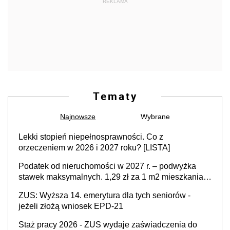
REKLAMA
Tematy
Najnowsze
Wybrane
Lekki stopień niepełnosprawności. Co z
orzeczeniem w 2026 i 2027 roku? [LISTA]
Podatek od nieruchomości w 2027 r. – podwyżka
stawek maksymalnych. 1,29 zł za 1 m2 mieszkania,
36,49 zł za 1 m2 budynków i lokali związanych z
ZUS: Wyższa 14. emerytura dla tych seniorów -
prowadzeniem działalności gospodarczej
jeżeli złożą wniosek EPD-21
Staż pracy 2026 - ZUS wydaje zaświadczenia do