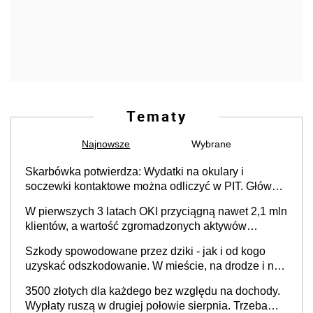
Tematy
Najnowsze
Wybrane
Skarbówka potwierdza: Wydatki na okulary i
soczewki kontaktowe można odliczyć w PIT. Główny
warunek - orzeczenie o niepełnosprawności.
W pierwszych 3 latach OKI przyciągną nawet 2,1 mln
Częściowe dofinansowanie (np. z zfśs) pomniejsza
klientów, a wartość zgromadzonych aktywów
odliczenie
przekroczy 100 mld zł
Szkody spowodowane przez dziki - jak i od kogo
uzyskać odszkodowanie. W mieście, na drodze i na
terenach rolniczych
3500 złotych dla każdego bez względu na dochody.
Wypłaty ruszą w drugiej połowie sierpnia. Trzeba