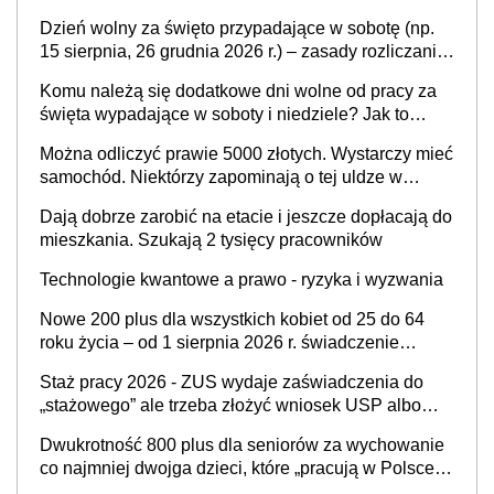
jednak złożyć wniosek
Dzień wolny za święto przypadające w sobotę (np.
15 sierpnia, 26 grudnia 2026 r.) – zasady rozliczania
czasu pracy, obowiązki pracodawcy (sektor prywatny
Komu należą się dodatkowe dni wolne od pracy za
i administracja publiczna), najczęstsze pytania
święta wypadające w soboty i niedziele? Jak to
wygląda w 2026 roku?
Można odliczyć prawie 5000 złotych. Wystarczy mieć
samochód. Niektórzy zapominają o tej uldze w
rozliczeniach ze skarbówką
Dają dobrze zarobić na etacie i jeszcze dopłacają do
mieszkania. Szukają 2 tysięcy pracowników
Technologie kwantowe a prawo - ryzyka i wyzwania
Nowe 200 plus dla wszystkich kobiet od 25 do 64
roku życia – od 1 sierpnia 2026 r. świadczenie
przysługuje w ramach nowego programu rządowego
Staż pracy 2026 - ZUS wydaje zaświadczenia do
„stażowego” ale trzeba złożyć wniosek USP albo
US-7 (za okresy sprzed 1999 roku). Jak odebrać
Dwukrotność 800 plus dla seniorów za wychowanie
zaświadczenie z ZUS?
co najmniej dwojga dzieci, które „pracują w Polsce i
zasilają budżet państwa poprzez płacenie