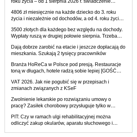
roku życia – od 1 sierpnia 2026 r. świadczenie
przysługuje w ramach nowego programu rządowego
4806 zł miesięcznie na każde dziecko do 3. roku
życia i niezależnie od dochodów, a od 4. roku życia
800 plus – nowe świadczenie ma odwrócić trend
3500 złotych dla każdego bez względu na dochody.
spadku liczby urodzeń w Polsce
Wypłaty ruszą w drugiej połowie sierpnia. Trzeba
jednak złożyć wniosek
Dają dobrze zarobić na etacie i jeszcze dopłacają do
mieszkania. Szukają 2 tysięcy pracowników
Branża HoReCa w Polsce pod presją. Restauracje
toną w długach, hotele radzą sobie lepiej [GOŚĆ
INFOR.PL]
VAT 2026. Jak nie pogubić się w przepisach i
zmianach związanych z KSeF
Zwolnienie lekarskie po rozwiązaniu umowy o
pracę? Zasiłek chorobowy przysługuje tylko w
przypadku zachorowania w ciągu 14 dni od ustania
PIT: Czy w ramach ulgi rehabilitacyjnej można
stosunku pracy
odliczyć zakup okularów, aparatu słuchowego i
skutera inwalidzkiego?