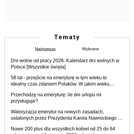
Tematy
Najnowsze
Wybrane
Dni wolne od pracy 2026. Kalendarz dni wolnych w
Polsce [Wszystkie święta]
58 lat - przejście na emeryturę w tym wieku to
idealny czas zdaniem Polaków. W jakim wieku
faktycznie wnioskujemy o emeryturę i dlaczego?
Przechodzę na emeryturę: ile dni urlopu mi
przysługuje?
Waloryzacja emerytur na nowych zasadach,
ustalonych przez Prezydenta Karola Nawrockiego –
już nie tylko procentowa, ale również kwotowa
Nowe 200 plus dla wszystkich kobiet od 25 do 64
podwyżka świadczeń?